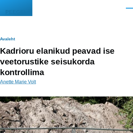
Liigu edasi põhisisu juurde
Men
PEEGEL
Leivapuru
Avaleht
Kadrioru elanikud peavad ise
veetorustike seisukorda
kontrollima
Anette Marie Volt