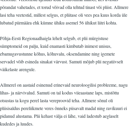
põrandat vahetades, et torud võivad olla tehtud tinast või pliist. Allmere
lasi teha veetestid, millest selgus, et pliitase oli vees pea kuus korda üle
lubatud piirmäära ehk kümne ühiku asemel 56 ühikut liitri kohta.
Põhja-Eesti Regionaalhaigla lehelt selgub, et plii mürgistuse
sümptomeid on palju, kuid enamasti kimbutab inimest unisus,
ebamugavustunne kõhus, kõhuvalu, oksendamine ning igemete
servadel võib esineda sinakat värvust. Samuti mõjub plii negatiivselt
väikelaste arengule.
Allmerel on aastaid esinenud erinevaid neuroloogilisi probleeme, nagu
lihas- ja närvivalud. Samuti on tal kodus viieaastane laps, mistõttu
otsustas ta kogu perel lasta vereproovid teha. Allmere sõnul oli
pliisisaldus pereliikmete veres õnneks piisavalt madal ning ravikuuri ei
pidanud alustama. Plii kehast välja ei lähe, vaid ladestub aeglaselt
kudedes ja luudes.