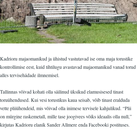
Kadrioru majaomanikud ja ühistud vastutavad ise oma maja torustike
kontrollimise eest, kuid tihtilugu avastavad majaomanikud vanad torud
alles tervisehädade ilmnemisel.
Tallinnas võivad kohati olla säilinud üksikud elamusisesed tinast
toruühendused. Kui vesi torustikus kaua seisab, võib tinast eralduda
vette pliiühendeid, mis võivad olla inimese tervisele kahjulikud. “Plii
on mürgine raskemetall, mille tase joogivees võiks ideaalis olla null,”
kirjutas Kadrioru elanik Sander Allmere enda Facebooki postituses.