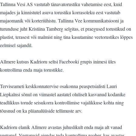
Tallinna Vesi AS vastutab tänavatorustiku vahetamise eest, kuid
majades ja kinnistutel asuva torustiku korrasoleku eest vastutab
majaomanik või korteriühistu. Tallinna Vee kommunikatsiooni ja
turunduse juht Kristiina Tamberg selgitas, et praegused torustikud on
plastist, terasest või malmist ning tina kasutamine veetorustikes lõppes
eelmisel sajandil.
Allmere kutsus Kadrioru seltsi Facebooki grupis inimesi üles
kontrollima enda maja torustikke.
Terviseameti keskkonnatervise osakonna peaspetsialisti Lauri
Liepkalnsi sõnul on viimastel aastatel oluliselt kasvanud kodanike
teadlikkus torude seisukorra kontrollimise vajalikkuse kohta ning
tõusnud on ka pliianalüüside tellimuste arv.
Kadrioru elanik Allmere avastas juhuslikult enda maja alt vanad
veetorud. Veetorusid ajendas teda kontrollima naaber, kes avastas