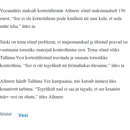
Veeanalüüs maksab korteriühistule Allmere sõnul maksimaalselt 150
eurot. “See ei ole korteriühistu peale kindlasti nii suur kulu, et seda
mitte teha,” ütles ta.
Siiski on tema sõnul probleem, et majaomanikud ja ühistud peavad ise
vastutama torustike materjali kontrollimise eest. Tema sõnul võiks
Tallinna Vesi korteriühistuid teavitada ja suunata torustikke
kontrollima. “See ei ole tegelikult nii töömahukas ülesanne,” ütles ta.
Allmere häirib Tallinna Vee kampaania, mis kutsub inimesi üles
kraanivett tarbima. “Tegelikult nad ei saa ju tagada, et see kraanist
tulev vesi on ohutu,” ütles Allmere.
Sildid
Vesi