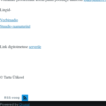
Lingid-
Veebiraadio
Stuudio raamaturiiul
Link digitoimetuse
serverile
© Tartu Ülikool
RSS-voog
Powered by
Drupal