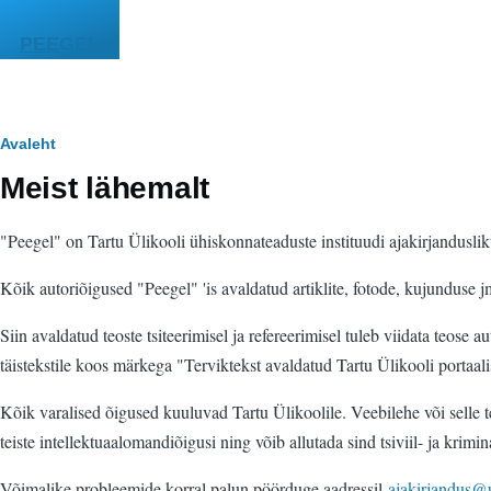
Liigu edasi põhisisu juurde
PEEGEL
Leivapuru
Avaleht
Meist lähemalt
"Peegel" on Tartu Ülikooli ühiskonnateaduste instituudi ajakirjanduslik
Kõik autoriõigused "Peegel" 'is avaldatud artiklite, fotode, kujunduse j
Siin avaldatud teoste tsiteerimisel ja refereerimisel tuleb viidata teose au
täistekstile koos märkega "Terviktekst avaldatud Tartu Ülikooli portaali
Kõik varalised õigused kuuluvad Tartu Ülikoolile. Veebilehe või selle t
teiste intellektuaalomandiõigusi ning võib allutada sind tsiviil- ja krim
Võimalike probleemide korral palun pöörduge aadressil
ajakirjandus@