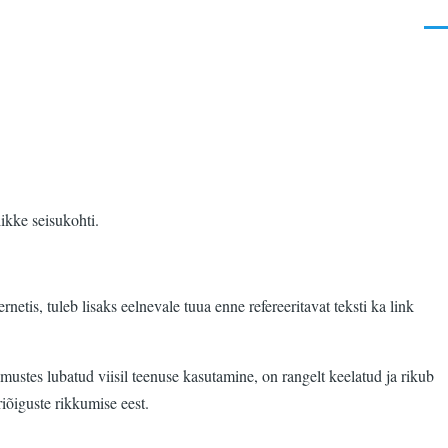
Men
ikke seisukohti.
ernetis, tuleb lisaks eelnevale tuua enne refereeritavat teksti ka link
mustes lubatud viisil teenuse kasutamine, on rangelt keelatud ja rikub
riõiguste rikkumise eest.