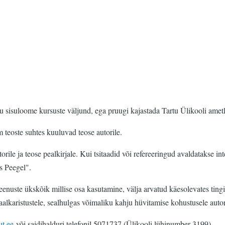
u sisuloome kursuste väljund, ega pruugi kajastada Tartu Ülikooli ametl
m teoste suhtes kuuluvad teose autorile.
torile ja teose pealkirjale. Kui tsitaadid või refereeringud avaldatakse int
s Peegel".
eenuste ükskõik millise osa kasutamine, välja arvatud käesolevates tingi
inaalkaristustele, sealhulgas võimaliku kahju hüvitamise kohustusele auto
ut.ee
või saidihalduri telefonil 5071737 (Ülikooli lühinumber 3199)