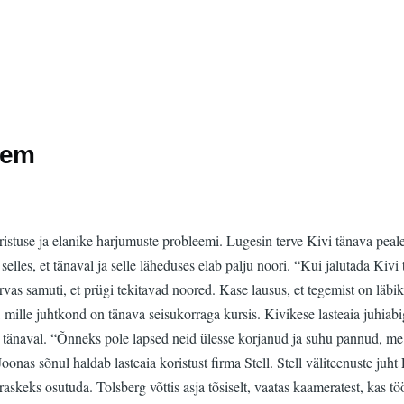
eem
ristuse ja elanike harjumuste probleemi. Lugesin terve Kivi tänava pea
elles, et tänaval ja selle läheduses elab palju noori. “Kui jalutada Kivi 
rvas samuti, et prügi tekitavad noored. Kase lausus, et tegemist on läbi
ille juhtkond on tänava seisukorraga kursis. Kivikese lasteaia juhiabiga
vi tänaval. “Õnneks pole lapsed neid ülesse korjanud ja suhu pannud, me
Joonas sõnul haldab lasteaia koristust firma Stell. Stell väliteenuste juh
skeks osutuda. Tolsberg võttis asja tõsiselt, vaatas kaameratest, kas töö