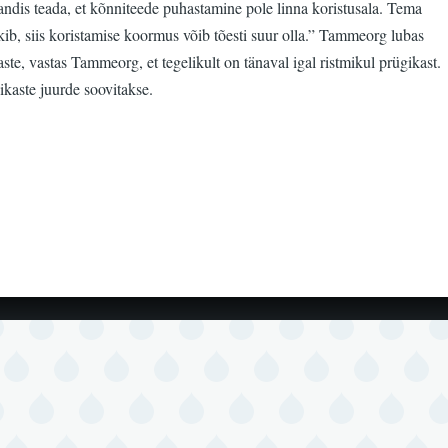
ndis teada, et kõnniteede puhastamine pole linna koristusala. Tema
kib, siis koristamise koormus võib tõesti suur olla.” Tammeorg lubas
ste, vastas Tammeorg, et tegelikult on tänaval igal ristmikul prügikast.
kaste juurde soovitakse.