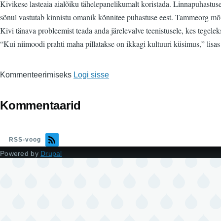
Kivikese lasteaia aialõiku tähelepanelikumalt koristada. Linnapuhastus
sõnul vastutab kinnistu omanik kõnnitee puhastuse eest. Tammeorg mõisti
Kivi tänava probleemist teada anda järelevalve teenistusele, kes tegelek
“Kui niimoodi prahti maha pillatakse on ikkagi kultuuri küsimus,” lis
Kommenteerimiseks
Logi sisse
Kommentaarid
RSS-voog
Powered by
Drupal