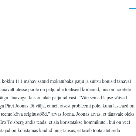
Men
le kokku 111 mahavisatuid mokatubaka patju ja suitsu konisid tänaval
tänavalt ülesse poole on palju ühe toaliseid kortereid, mis on noortele
käigu tänavaga, kus on alati palju rahvast. “Väiksemad lapse võivad
 Piret Joonas tõi välja, et neil otsest probleemi pole, kuna lasteaed on
 teeme kõva selgitustööd,” arvas Joona. Joonas arvas, et tänavale oleks
t Ero Tolsberg andis teada, et ala koristatakse hommikutel, kui on veel
tajad on koristamas käidud ning lausus, et laseb töötajatel seda