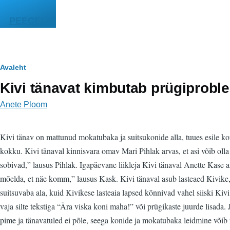
Liigu edasi põhisisu juurde
PEEGEL
Leivapuru
Avaleht
Kivi tänavat kimbutab prügiprobl
Anete Ploom
Kivi tänav on mattunud mokatubaka ja suitsukonide alla, tuues esile ko
kokku. Kivi tänaval kinnisvara omav Mari Pihlak arvas, et asi võib olla s
sobivad,” lausus Pihlak. Igapäevane liikleja Kivi tänaval Anette Kase a
mõelda, et näe komm,” lausus Kask. Kivi tänaval asub lasteaed Kivike, m
suitsuvaba ala, kuid Kivikese lasteaia lapsed kõnnivad vahel siiski Ki
vaja silte tekstiga “Ära viska koni maha!” või prügikaste juurde lisada. 
pime ja tänavatuled ei põle, seega konide ja mokatubaka leidmine võib ra