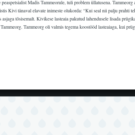
e peaspetsialist Madis Tammeorule, tuli problem üllatusena. Tammeorg a
s Kivi tänaval elavate inimeste olukorda: “Kui seal nii palju prahti te
s asjaga tõsisemalt. Kivikese lasteaia pakutud lahendusele lisada prügika
as Tammeorg. Tammeorg oli valmis tegema koostööd lasteaiaga, kui prügi