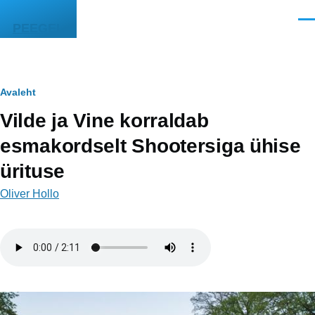
Liigu edasi põhisisu juurde
Men
PEEGEL
Leivapuru
Avaleht
Vilde ja Vine korraldab
esmakordselt Shootersiga ühise
ürituse
Oliver Hollo
Helifail