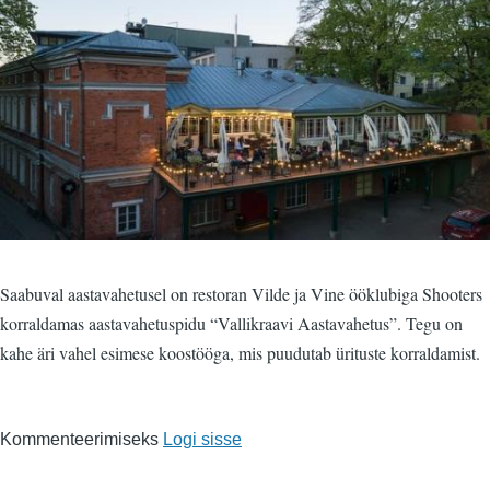
Saabuval aastavahetusel on restoran Vilde ja Vine ööklubiga Shooters
korraldamas aastavahetuspidu “Vallikraavi Aastavahetus”. Tegu on
kahe äri vahel esimese koostööga, mis puudutab ürituste korraldamist.
Kommenteerimiseks
Logi sisse