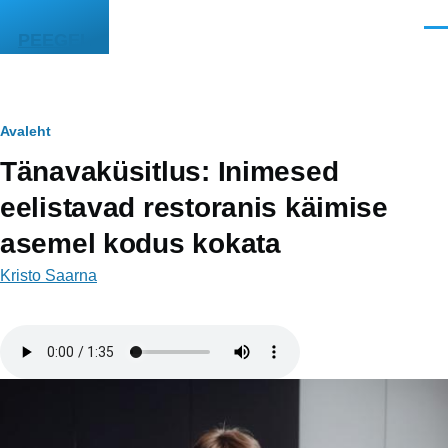
Liigu edasi põhisisu juurde
Men
PEEGEL
Leivapuru
Avaleht
Tänavaküsitlus: Inimesed
eelistavad restoranis käimise
asemel kodus kokata
Kristo Saarna
Helifail
Image