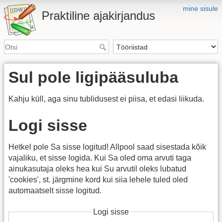
mine sisule
Praktiline ajakirjandus
Sul pole ligipääsuluba
Kahju küll, aga sinu tublidusest ei piisa, et edasi liikuda.
Logi sisse
Hetkel pole Sa sisse logitud! Allpool saad sisestada kõik
vajaliku, et sisse logida. Kui Sa oled oma arvuti taga
ainukasutaja oleks hea kui Su arvutil oleks lubatud
'cookies', st. järgmine kord kui siia lehele tuled oled
automaatselt sisse logitud.
Logi sisse