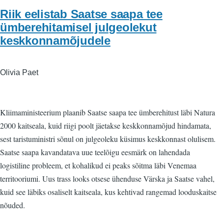
Riik eelistab Saatse saapa tee
ümberehitamisel julgeolekut
keskkonnamõjudele
Olivia Paet
Kliimaministeerium plaanib Saatse saapa tee ümberehitust läbi Natura
2000 kaitseala, kuid riigi poolt jäetakse keskkonnamõjud hindamata,
sest taristuministri sõnul on julgeoleku küsimus keskkonnast olulisem.
Saatse saapa kavandatava uue teelõigu eesmärk on lahendada
logistiline probleem, et kohalikud ei peaks sõitma läbi Venemaa
territooriumi. Uus trass looks otsese ühenduse Värska ja Saatse vahel,
kuid see läbiks osaliselt kaitseala, kus kehtivad rangemad looduskaitse
nõuded.