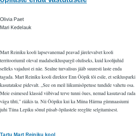
Olivia Paet
Mari Kedelauk
Mart Reiniku kooli lapsevanemad peavad järelevalvet kooli
territooriumil oleval madalseikluspargil oluliseks, kuid koolijuhid
selleks vajadust ei näe. Sealne turvalisus jääb suuresti laste enda
tagada. Mart Reiniku kooli direktor Enn Ööpik tõi esile, et seiklusparki
kasutatakse pidevalt. „See on meil liikumisõpetuse tundide vahetu osa.
Meie esimesed klassid viibivad terve tunni õues, nemad kasutavad rada
väga tihti,” rääkis ta. Nii Ööpiku kui ka Miina Härma gümnaasiumi
juhi Tiina Lepiku sõnul piisab õpilastele reeglite selgitamisest.
Tartu Mart Reiniku kool