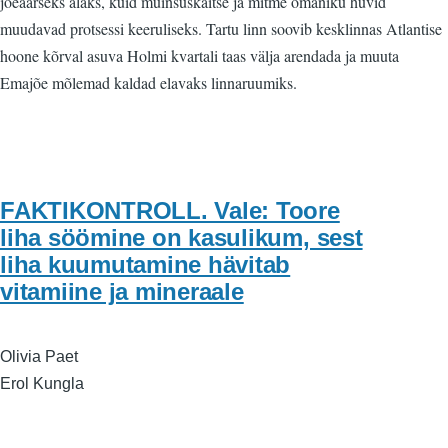
jõeäärseks alaks, kuid muinsuskaitse ja mitme omaniku huvid
muudavad protsessi keeruliseks. Tartu linn soovib kesklinnas Atlantise
hoone kõrval asuva Holmi kvartali taas välja arendada ja muuta
Emajõe mõlemad kaldad elavaks linnaruumiks.
FAKTIKONTROLL. Vale: Toore
liha söömine on kasulikum, sest
liha kuumutamine hävitab
vitamiine ja mineraale
Olivia Paet
Erol Kungla