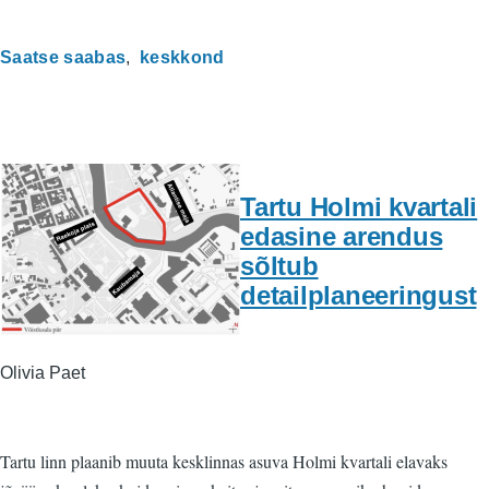
Saatse saabas
keskkond
Tartu Holmi kvartali
edasine arendus
sõltub
detailplaneeringust
Olivia Paet
Tartu linn plaanib muuta kesklinnas asuva Holmi kvartali elavaks