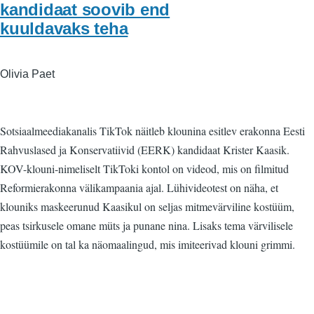
kandidaat soovib end
kuuldavaks teha
Olivia Paet
Sotsiaalmeediakanalis TikTok näitleb klounina esitlev erakonna Eesti
Rahvuslased ja Konservatiivid (EERK) kandidaat Krister Kaasik.
KOV-klouni-nimeliselt TikToki kontol on videod, mis on filmitud
Reformierakonna välikampaania ajal. Lühivideotest on näha, et
klouniks maskeerunud Kaasikul on seljas mitmevärviline kostüüm,
peas tsirkusele omane müts ja punane nina. Lisaks tema värvilisele
kostüümile on tal ka näomaalingud, mis imiteerivad klouni grimmi.