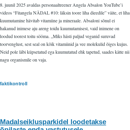
8. juunil 2025 avaldas personaaltreener Angela Absalon YouTube’i
videos “Fitangela NÄDAL #10: läksin toore liha dieedile” väite, et liha
kuumutamine hävitab vitamiine ja mineraale. Absaloni sõnul ei
hakanud inimese aju areng toidu kuumutamisest, vaid inimene on
loodud toorest toitu sööma. „Miks hästi paljud veganid suruvad
toorvenglust, sest seal on kõik vitamiinid ja vee molekulid õiges kujus.
Neid pole läbi küpsetatud ega kuumutatud ehk tapetud, saades kätte nii
nagu organismile on vaja.
faktikontroll
Madalseiklusparkidel loodetakse
õpilaste enda vastutusele