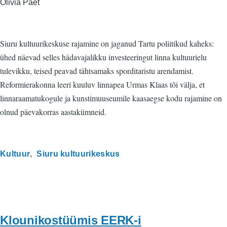
Olivia Paet
Siuru kultuurikeskuse rajamine on jaganud Tartu poliitikud kaheks:
ühed näevad selles hädavajalikku investeeringut linna kultuurielu
tulevikku, teised peavad tähtsamaks sporditaristu arendamist.
Reformierakonna leeri kuuluv linnapea Urmas Klaas tõi välja, et
linnaraamatukogule ja kunstimuuseumile kaasaegse kodu rajamine on
olnud päevakorras aastakümneid.
Kultuur
Siuru kultuurikeskus
Klounikostüümis EERK-i