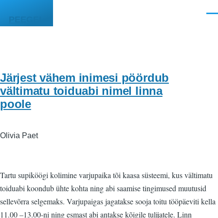
Liigu edasi põhisisu juurde
Men
PEEGEL
Järjest vähem inimesi pöördub
vältimatu toiduabi nimel linna
poole
Olivia Paet
Tartu supiköögi kolimine varjupaika tõi kaasa süsteemi, kus vältimatu
toiduabi koondub ühte kohta ning abi saamise tingimused muutusid
sellevõrra selgemaks. Varjupaigas jagatakse sooja toitu tööpäeviti kella
11.00 –13.00-ni ning esmast abi antakse kõigile tulijatele. Linn