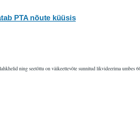
atab PTA nõute küüsis
ahkhelid ning seetõttu on väikeettevõte sunnitud likvideerima umbes 6