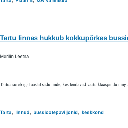
Tartu
Plaan B
kov valimised
Tartu linnas hukkub kokkupõrkes bussio
Merilin Leetna
Tartus sureb igal aastal sadu linde, kes lendavad vastu klaaspindu ning 
Tartu
linnud
bussiootepaviljonid
keskkond