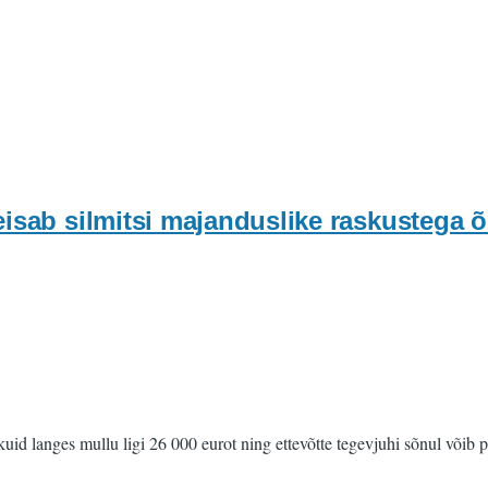
isab silmitsi majanduslike raskustega õl
uid langes mullu ligi 26 000 eurot ning ettevõtte tegevjuhi sõnul võib põ