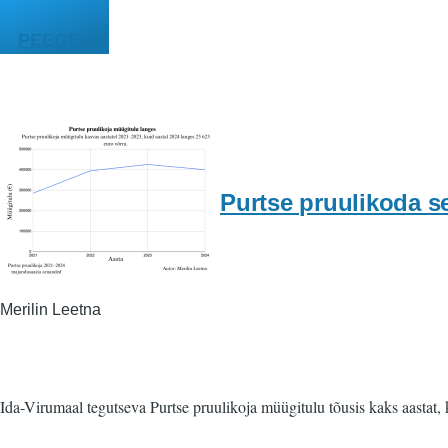
Liigu edasi põhisisu juurde
PEEGEL
Purtse pruulikoda se
Merilin Leetna
Ida-Virumaal tegutseva Purtse pruulikoja müügitulu tõusis kaks aastat, k