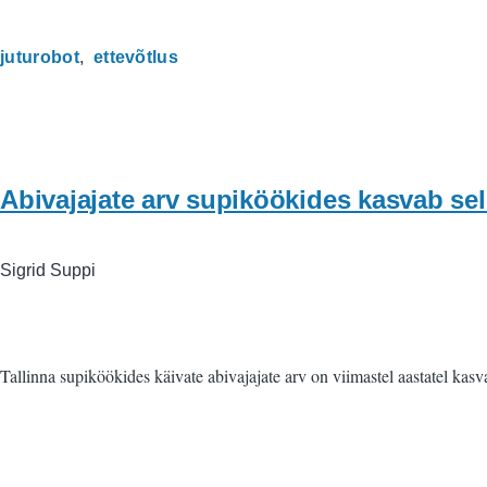
juturobot
ettevõtlus
Abivajajate arv supiköökides kasvab sell
Sigrid Suppi
Tallinna supiköökides käivate abivajajate arv on viimastel aastatel ka