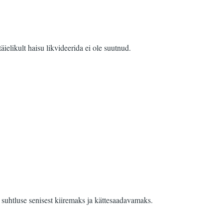
elikult haisu likvideerida ei ole suutnud.
 suhtluse senisest kiiremaks ja kättesaadavamaks.