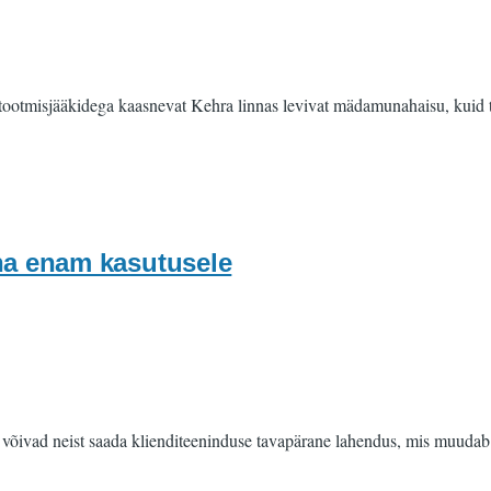
tootmisjääkidega kaasnevat Kehra linnas levivat mädamunahaisu, kuid täi
üha enam kasutusele
l võivad neist saada klienditeeninduse tavapärane lahendus, mis muudab