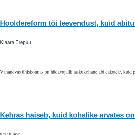
Hooldereform tõi leevendust, kuid abitu
Klaara Erepuu
Vananevas ühiskonnas on hädavajalik taskukohane abi eakatele, kuid 
Kehras haiseb, kuid kohalike arvates o
Ivar Niine