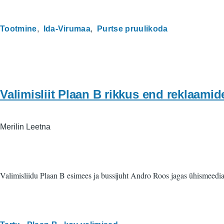
Tootmine
Ida-Virumaa
Purtse pruulikoda
Valimisliit Plaan B rikkus end reklaami
Merilin Leetna
Valimisliidu Plaan B esimees ja bussijuht Andro Roos jagas ühismeedias 