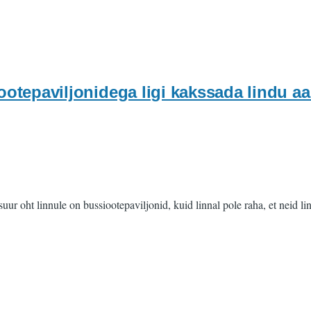
otepaviljonidega ligi kakssada lindu aa
suur oht linnule on bussiootepaviljonid, kuid linnal pole raha, et neid 