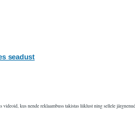
des seadust
videoid, kus nende reklaambuss takistas liiklust ning sellele järgnenud