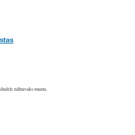
stas
lindudele nähtavaks muuta.