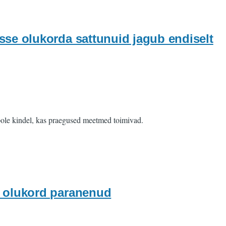
sse olukorda sattunuid jagub endiselt
pole kindel, kas praegused meetmed toimivad.
n olukord paranenud