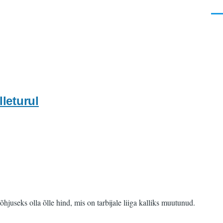
Men
leturul
hjuseks olla õlle hind, mis on tarbijale liiga kalliks muutunud.