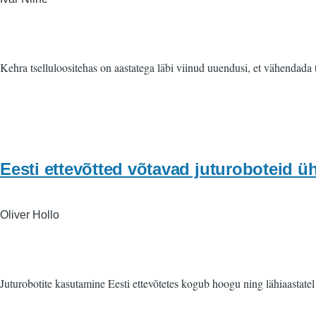
Kehra tselluloositehas on aastatega läbi viinud uuendusi, et vähendada 
Eesti ettevõtted võtavad juturoboteid 
Oliver Hollo
Juturobotite kasutamine Eesti ettevõtetes kogub hoogu ning lähiaastate