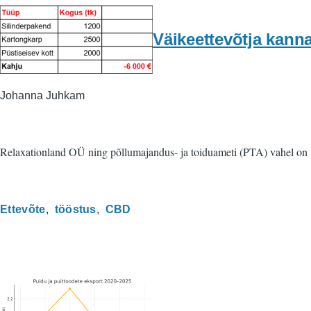
Väikeettevõtja kann
Johanna Juhkam
Relaxationland OÜ ning põllumajandus- ja toiduameti (PTA) vahel on l
Ettevõte
tööstus
CBD