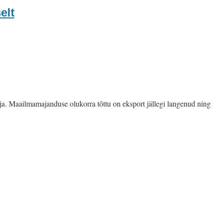
elt
älja. Maailmamajanduse olukorra tõttu on eksport jällegi langenud ning