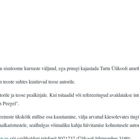
u sisuloome kursuste väljund, ega pruugi kajastada Tartu Ülikooli ametl
m teoste suhtes kuuluvad teose autorile.
torile ja teose pealkirjale. Kui tsitaadid või refereeringud avaldatakse int
s Peegel".
eenuste ükskõik millise osa kasutamine, välja arvatud käesolevates tingi
inaalkaristustele, sealhulgas võimaliku kahju hüvitamise kohustusele auto
ut.ee
või saidihalduri telefonil 5071737 (Ülikooli lühinumber 3199)