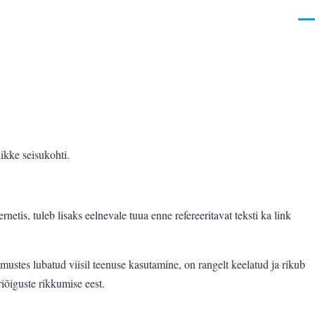
Men
ikke seisukohti.
ernetis, tuleb lisaks eelnevale tuua enne refereeritavat teksti ka link
mustes lubatud viisil teenuse kasutamine, on rangelt keelatud ja rikub
riõiguste rikkumise eest.