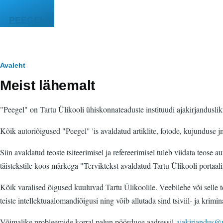
Liigu edasi põhisisu juurde
PEEGEL
Leivapuru
Avaleht
Meist lähemalt
"Peegel" on Tartu Ülikooli ühiskonnateaduste instituudi ajakirjanduslik
Kõik autoriõigused "Peegel" 'is avaldatud artiklite, fotode, kujunduse j
Siin avaldatud teoste tsiteerimisel ja refereerimisel tuleb viidata teose au
täistekstile koos märkega "Terviktekst avaldatud Tartu Ülikooli portaali
Kõik varalised õigused kuuluvad Tartu Ülikoolile. Veebilehe või selle t
teiste intellektuaalomandiõigusi ning võib allutada sind tsiviil- ja krim
Võimalike probleemide korral palun pöörduge aadressil
ajakirjandus@