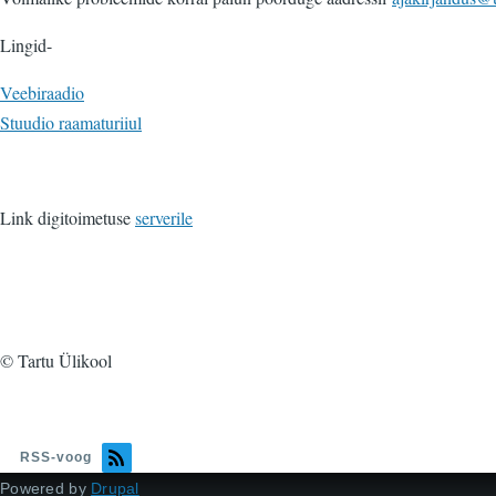
Lingid-
Veebiraadio
Stuudio raamaturiiul
Link digitoimetuse
serverile
© Tartu Ülikool
RSS-voog
Powered by
Drupal