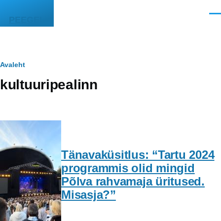
Liigu edasi põhisisu juurde
Men
PEEGEL
Leivapuru
Avaleht
kultuuripealinn
Tänavaküsitlus: “Tartu 2024
programmis olid mingid
Põlva rahvamaja üritused.
Misasja?”