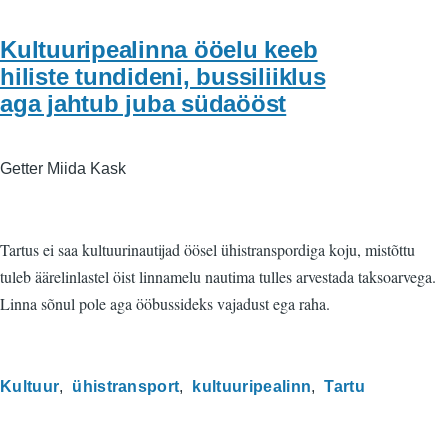
Kultuuripealinna ööelu keeb
hiliste tundideni, bussiliiklus
aga jahtub juba südaööst
Getter Miida Kask
Tartus ei saa kultuurinautijad öösel ühistranspordiga koju, mistõttu
tuleb äärelinlastel öist linnamelu nautima tulles arvestada taksoarvega.
Linna sõnul pole aga ööbussideks vajadust ega raha.
Kultuur
ühistransport
kultuuripealinn
Tartu