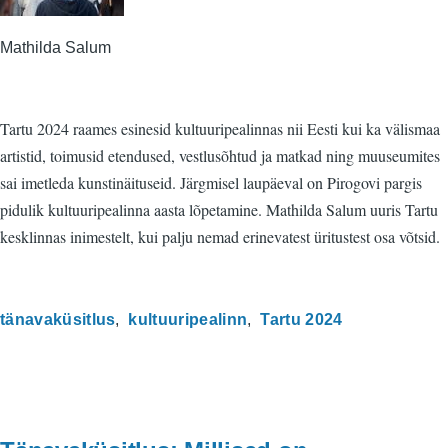
Mathilda Salum
Tartu 2024 raames esinesid kultuuripealinnas nii Eesti kui ka välismaa
artistid, toimusid etendused, vestlusõhtud ja matkad ning muuseumites
sai imetleda kunstinäituseid. Järgmisel laupäeval on Pirogovi pargis
pidulik kultuuripealinna aasta lõpetamine. Mathilda Salum uuris Tartu
kesklinnas inimestelt, kui palju nemad erinevatest üritustest osa võtsid.
tänavaküsitlus
kultuuripealinn
Tartu 2024