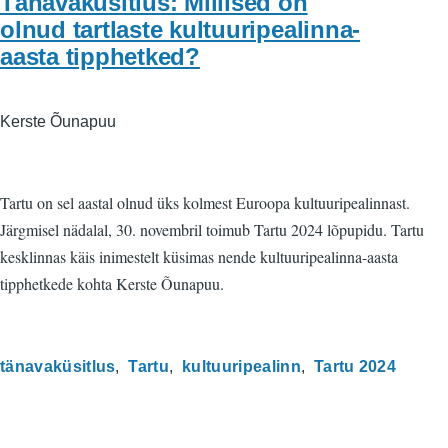
Tänavaküsitlus: Millised on
olnud tartlaste kultuuripealinna-
aasta tipphetked?
Kerste Õunapuu
Tartu on sel aastal olnud üks kolmest Euroopa kultuuripealinnast.
Järgmisel nädalal, 30. novembril toimub Tartu 2024 lõpupidu. Tartu
kesklinnas käis inimestelt küsimas nende kultuuripealinna-aasta
tipphetkede kohta Kerste Õunapuu.
tänavaküsitlus
Tartu
kultuuripealinn
Tartu 2024