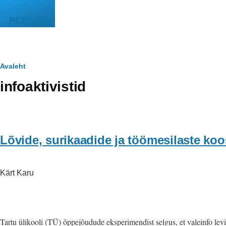
Liigu edasi põhisisu juurde
PEEGEL
Leivapuru
Avaleht
infoaktivistid
Lõvide, surikaadide ja töömesilaste koo
Kärt Karu
Tartu ülikooli (TÜ) õppejõudude eksperimendist selgus, et valeinfo levi