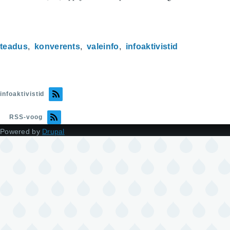
teadus
konverents
valeinfo
infoaktivistid
infoaktivistid
RSS-voog
Powered by
Drupal