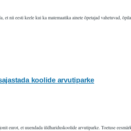
a, et nii eesti keele kui ka matemaatika ainete õpetajad vahetuvad, õpi
asajastada koolide arvutiparke
jonit eurot, et uuendada üldhariduskoolide arvutiparke. Toetuse eesmär