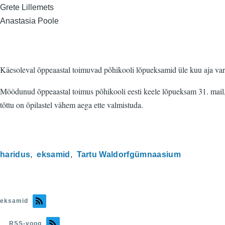
Grete Lillemets
Anastasia Poole
Käesoleval õppeaastal toimuvad põhikooli lõpueksamid üle kuu aja var
Möödunud õppeaastal toimus põhikooli eesti keele lõpueksam 31. mail, 
tõttu on õpilastel vähem aega ette valmistuda.
haridus
eksamid
Tartu Waldorfgümnaasium
eksamid
RSS-voog