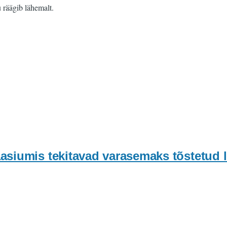
 räägib lähemalt.
siumis tekitavad varasemaks tõstetud l