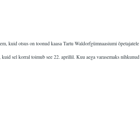
em, kuid otsus on toonud kaasa Tartu Waldorfgümnaasiumi õpetajatele j
kuid sel korral toimub see 22. aprillil. Kuu aega varasemaks nihkunud