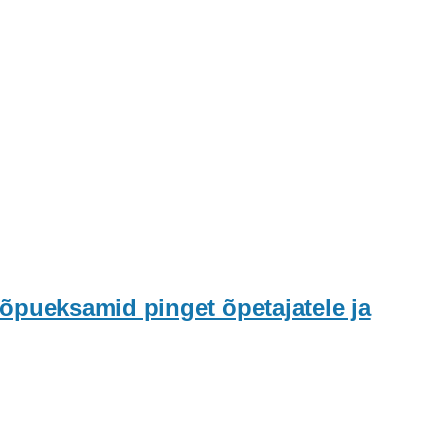
õpueksamid pinget õpetajatele ja