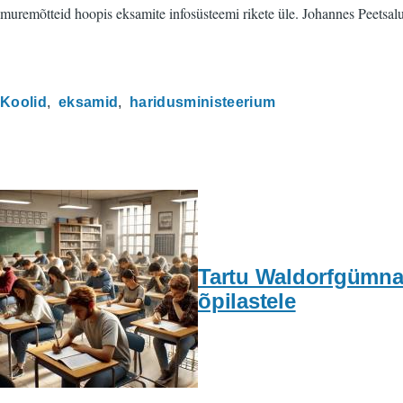
muremõtteid hoopis eksamite infosüsteemi rikete üle. Johannes Peetsalu
Koolid
eksamid
haridusministeerium
Tartu Waldorfgümnaa
õpilastele