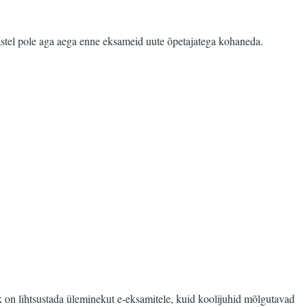
lastel pole aga aega enne eksameid uute õpetajatega kohaneda.
k on lihtsustada üleminekut e-eksamitele, kuid koolijuhid mõlgutavad