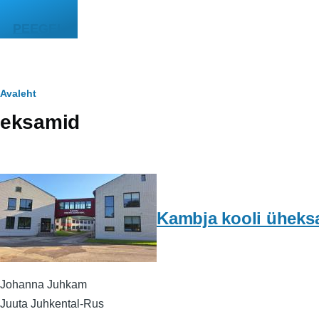
Liigu edasi põhisisu juurde
PEEGEL
Leivapuru
Avaleht
eksamid
Kambja kooli üheksas
Johanna Juhkam
Juuta Juhkental-Rus