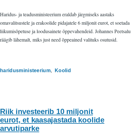
Haridus- ja teadusministeerium eraldab järgmiseks aastaks
omavalitsustele ja erakoolide pidajatele 6 miljonit eurot, et soetada
liikumisõpetuse ja loodusainete õppevahendeid. Johannes Peetsalu
räägib lähemalt, miks just need õppeained valituks osutusid.
haridusministeerium
Koolid
Riik investeerib 10 miljonit
eurot, et kaasajastada koolide
arvutiparke