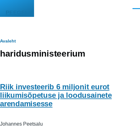
Liigu edasi põhisisu juurde
Men
PEEGEL
Leivapuru
Avaleht
haridusministeerium
Riik investeerib 6 miljonit eurot
liikumisõpetuse ja loodusainete
arendamisesse
Johannes Peetsalu