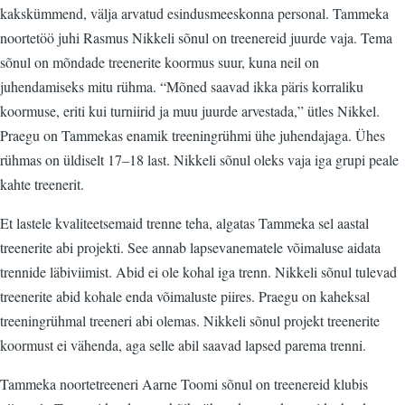
kakskümmend, välja arvatud esindusmeeskonna personal. Tammeka
noortetöö juhi Rasmus Nikkeli sõnul on treenereid juurde vaja. Tema
sõnul on mõndade treenerite koormus suur, kuna neil on
juhendamiseks mitu rühma. “Mõned saavad ikka päris korraliku
koormuse, eriti kui turniirid ja muu juurde arvestada,” ütles Nikkel.
Praegu on Tammekas enamik treeningrühmi ühe juhendajaga. Ühes
rühmas on üldiselt 17–18 last. Nikkeli sõnul oleks vaja iga grupi peale
kahte treenerit.
Et lastele kvaliteetsemaid trenne teha, algatas Tammeka sel aastal
treenerite abi projekti. See annab lapsevanematele võimaluse aidata
trennide läbiviimist. Abid ei ole kohal iga trenn. Nikkeli sõnul tulevad
treenerite abid kohale enda võimaluste piires. Praegu on kaheksal
treeningrühmal treeneri abi olemas. Nikkeli sõnul projekt treenerite
koormust ei vähenda, aga selle abil saavad lapsed parema trenni.
Tammeka noortetreeneri Aarne Toomi sõnul on treenereid klubis