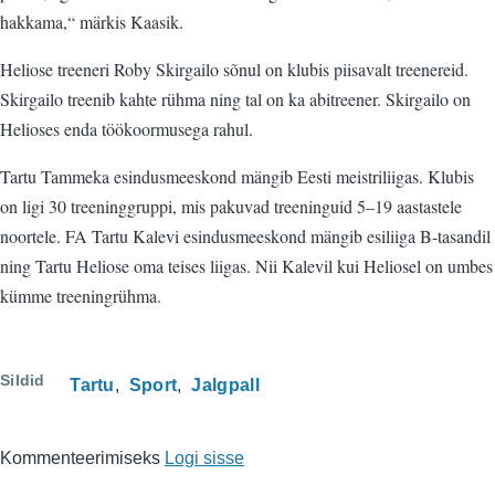
hakkama,“ märkis Kaasik.
Heliose treeneri Roby Skirgailo sõnul on klubis piisavalt treenereid.
Skirgailo treenib kahte rühma ning tal on ka abitreener. Skirgailo on
Helioses enda töökoormusega rahul.
Tartu Tammeka esindusmeeskond mängib Eesti meistriliigas. Klubis
on ligi 30 treeninggruppi, mis pakuvad treeninguid 5–19 aastastele
noortele. FA Tartu Kalevi esindusmeeskond mängib esiliiga B-tasandil
ning Tartu Heliose oma teises liigas. Nii Kalevil kui Heliosel on umbes
kümme treeningrühma.
Sildid
Tartu
Sport
Jalgpall
Kommenteerimiseks
Logi sisse