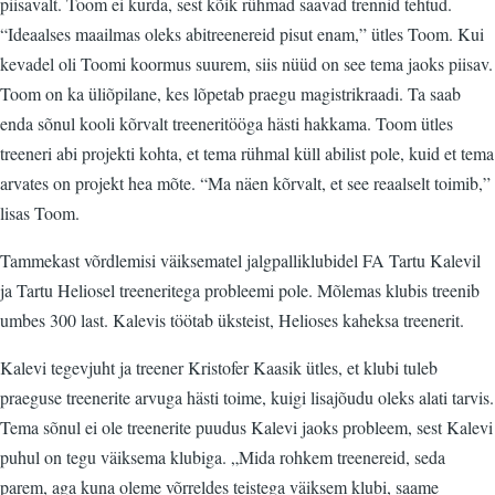
piisavalt. Toom ei kurda, sest kõik rühmad saavad trennid tehtud.
“Ideaalses maailmas oleks abitreenereid pisut enam,” ütles Toom. Kui
kevadel oli Toomi koormus suurem, siis nüüd on see tema jaoks piisav.
Toom on ka üliõpilane, kes lõpetab praegu magistrikraadi. Ta saab
enda sõnul kooli kõrvalt treeneritööga hästi hakkama. Toom ütles
treeneri abi projekti kohta, et tema rühmal küll abilist pole, kuid et tema
arvates on projekt hea mõte. “Ma näen kõrvalt, et see reaalselt toimib,”
lisas Toom.
Tammekast võrdlemisi väiksematel jalgpalliklubidel FA Tartu Kalevil
ja Tartu Heliosel treeneritega probleemi pole. Mõlemas klubis treenib
umbes 300 last. Kalevis töötab üksteist, Helioses kaheksa treenerit.
Kalevi tegevjuht ja treener Kristofer Kaasik ütles, et klubi tuleb
praeguse treenerite arvuga hästi toime, kuigi lisajõudu oleks alati tarvis.
Tema sõnul ei ole treenerite puudus Kalevi jaoks probleem, sest Kalevi
puhul on tegu väiksema klubiga. „Mida rohkem treenereid, seda
parem, aga kuna oleme võrreldes teistega väiksem klubi, saame