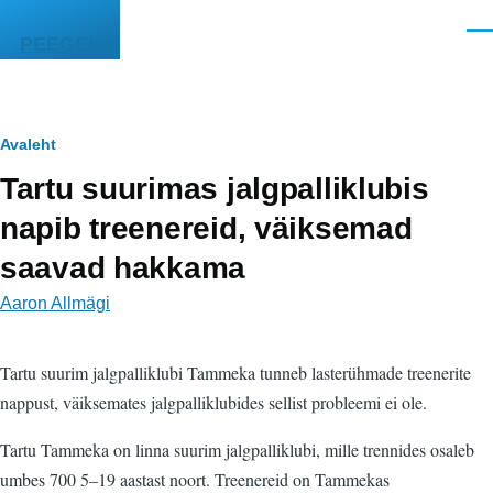
Liigu edasi põhisisu juurde
Men
PEEGEL
Leivapuru
Avaleht
Tartu suurimas jalgpalliklubis
napib treenereid, väiksemad
saavad hakkama
Aaron Allmägi
Tartu suurim jalgpalliklubi Tammeka tunneb lasterühmade treenerite
nappust, väiksemates jalgpalliklubides sellist probleemi ei ole.
Tartu Tammeka on linna suurim jalgpalliklubi, mille trennides osaleb
umbes 700 5–19 aastast noort. Treenereid on Tammekas