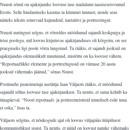
Nuusti sõnul on ajakirjanike loovuse tase madalaim taasiseseisvunud
Eestis. Selle hindamiseks kasutas ta kümmet tunnust, nende seas
näiteks tekstis erinevaid kujundeid, narratiivi ja portreeringut.
Nuusti uuringust selgus, et võrreldes möödunud sajandi keskpaiga ja
teise poolega, mil loovus kirjutavas ajakirjanduses oli kõrgeim, on see
praeguseks ligi poole võrra langenud. Ta rääkis, et sajandi jooksul on
ajakirjandus olemuslikult muutunud, mistõttu on ka loovust vähem.
“Reportaažlikke elemente ja portreelugusid on viimase 20 aasta
jooksul vähemaks jäänud,” sõnas Nuust.
Postimehe peatoimetaja asetäitja Jaan Väljaots rääkis, et möödunud
sajandil sõltus loovuse tase ajakirjanikust. Ta nentis, et sama kehtib ka
tänapäeval. “Noori reportaaži- ja portreemeistreid nimeliselt esile tuua
ei oska,” lisas ta.
Väljaots selgitas, et nõukogude ajal oli loovus väljapääs tüüpilisest
kommunistlikust sisust. Ta nentis, et nüüd on loovust natuke vähemaks