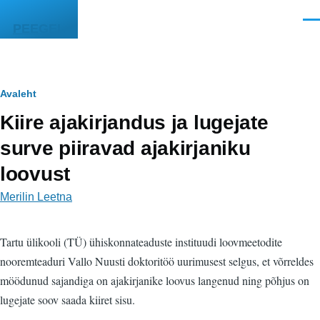
Liigu edasi põhisisu juurde
Men
PEEGEL
Leivapuru
Avaleht
Kiire ajakirjandus ja lugejate
surve piiravad ajakirjaniku
loovust
Merilin Leetna
Tartu ülikooli (TÜ) ühiskonnateaduste instituudi loovmeetodite
nooremteaduri Vallo Nuusti doktoritöö uurimusest selgus, et võrreldes
möödunud sajandiga on ajakirjanike loovus langenud ning põhjus on
lugejate soov saada kiiret sisu.