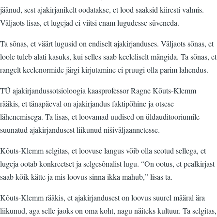
jäänud, sest ajakirjanikelt oodatakse, et lood saaksid kiiresti valmis.
Väljaots lisas, et lugejad ei viitsi enam lugudesse süveneda.
Ta sõnas, et väärt lugusid on endiselt ajakirjanduses. Väljaots sõnas, et
loole tuleb alati kasuks, kui selles saab keeleliselt mängida. Ta sõnas, et
rangelt keelenormide järgi kirjutamine ei pruugi olla parim lahendus.
TÜ ajakirjandussotsioloogia kaasprofessor Ragne Kõuts-Klemm
rääkis, et tänapäeval on ajakirjandus faktipõhine ja otsese
lähenemisega. Ta lisas, et loovamad uudised on üldauditooriumile
suunatud ajakirjandusest liikunud nišiväljaannetesse.
Kõuts-Klemm selgitas, et loovuse langus võib olla seotud sellega, et
lugeja ootab konkreetset ja selgesõnalist lugu. “On ootus, et pealkirjast
saab kõik kätte ja mis loovus sinna ikka mahub,” lisas ta.
Kõuts-Klemm rääkis, et ajakirjandusest on loovus suurel määral ära
liikunud, aga selle jaoks on oma koht, nagu näiteks kultuur. Ta selgitas,