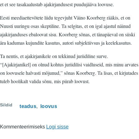
et et see tasakaalustab ajakirjandusest puudujääva loovuse.
Eesti meediaettevõtete liidu tegevjuht Väino Koorberg rääkis, et on
Nuusti uuringu osas skeptiline. Ta selgitas, et on igal ajastul näinud
ajakirjanduses ebaloovat sisu. Koorberg sõnas, et tänapäeval on siiski
ära kadumas kujundite kasutus, autori subjektiivsus ja keelekasutus.
Ta nentis, et ajakirjanikele on tekkinud juriidiline surve.
“[Ajakirjanikel] on olnud kohtus juriidilisi vaidluseid, mis minu arvates
on loovusele halvasti mõjunud,” sõnas Koorberg. Ta lisas, et kirjutades
tuleb hoolikalt valida sõnu, mis piirab loovust.
Sildid
teadus
loovus
Kommenteerimiseks
Logi sisse