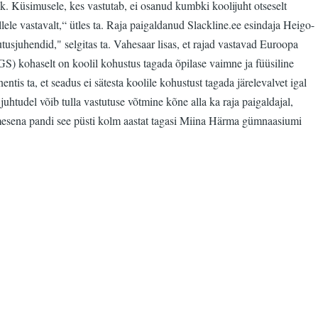
k. Küsimusele, kes vastutab, ei osanud kumbki koolijuht otseselt
lele vastavalt,“ ütles ta. Raja paigaldanud Slackline.ee esindaja Heigo-
tusjuhendid," selgitas ta. Vahesaar lisas, et rajad vastavad Euroopa
PGS) kohaselt on koolil kohustus tagada õpilase vaimne ja füüsiline
tis ta, et seadus ei sätesta koolile kohustust tagada järelevalvet igal
juhtudel võib tulla vastutuse võtmine kõne alla ka raja paigaldajal,
 Esimesena pandi see püsti kolm aastat tagasi Miina Härma gümnaasiumi