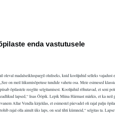
õpilaste enda vastutusele
 oleval madalseikluspargil oluliseks, kuid koolijuhid selleks vajadust e
. „See on meil liikumisõpetuse tundide vahetu osa. Meie esimesed klassid
b õpilastele reeglite selgitamisest. Koolijuhid rõhutavad, et seni pole
teadlikud lapsed,“ lisas Ööpik. Lepik Miina Härmast märkis, et ka neil 
vanem Allar Vendla kirjeldas, et esimestel päevadel oli rajal palju õpila
tohib rajal olla ainult üks laps, on seal tihti kümneid,“ selgitas ta. L