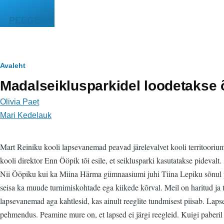
Liigu edasi põhisisu juurde
PEEGEL
Leivapuru
Avaleht
Madalseiklusparkidel loodetakse 
Olivia Paet
Mari Kedelauk
Mart Reiniku kooli lapsevanemad peavad järelevalvet kooli territooriumil
kooli direktor Enn Ööpik tõi esile, et seiklusparki kasutatakse pidevalt
Nii Ööpiku kui ka Miina Härma gümnaasiumi juhi Tiina Lepiku sõnul piisa
seisa ka muude turnimiskohtade ega kiikede kõrval. Meil on haritud ja 
lapsevanemad aga kahtlesid, kas ainult reeglite tundmisest piisab. Lapse
pehmendus. Peamine mure on, et lapsed ei järgi reegleid. Kuigi paberil 