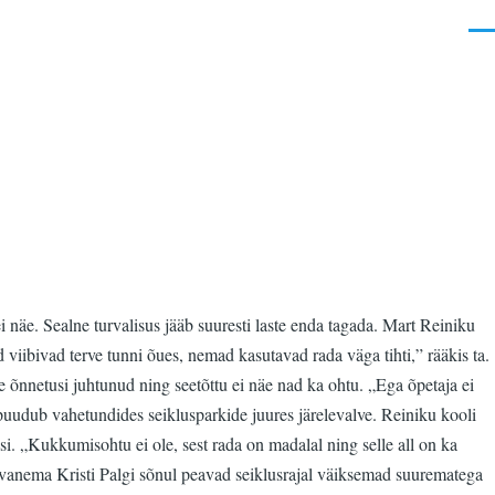
Men
i näe. Sealne turvalisus jääb suuresti laste enda tagada. Mart Reiniku
 viibivad terve tunni õues, nemad kasutavad rada väga tihti,” rääkis ta.
 õnnetusi juhtunud ning seetõttu ei näe nad ka ohtu. „Ega õpetaja ei
puudub vahetundides seiklusparkide juures järelevalve. Reiniku kooli
si. „Kukkumisohtu ei ole, sest rada on madalal ning selle all on ka
apsevanema Kristi Palgi sõnul peavad seiklusrajal väiksemad suurematega