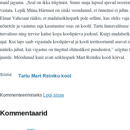
maid jagama. „Seal on ikka trügimist. Suure maja lapsed ajavad noorema
vastata. Lepik Miina Härmast on siiski veendunud, et õnnetusi ei juhtu. 
Elmar Vahesaar rääkis, et madalseikluspark pole selline, kus oleks vaja
nõuetele ja vastutus raja kasutamise osas on koolil. Tartu linnavalitsu
turvalisus ning tervise kaitse kogu koolipäeva jooksul. Kuigi madalseiklu
ajal. Kui laps saab vigastada koolipäeval ja kooli territooriumil asuval 
näiteks juhul, kui vigastus on tingitud ehituslikest puudustest,” selgi
juurde. Möödunud kuul avati seikluspark Mart Reiniku kooli kõrval.
Sildid
Tartu Mart Reiniku kool
Kommenteerimiseks
Logi sisse
Kommentaarid