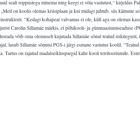
id sealt roppustega minema ning keegi ei võta vastutust,“ kirjeldas Pal
„Meil on koolis olemas kriisiplaan ja kui midagi juhtub, siis käitume sel
 instruktorit. "Kedagi kohapeal valvamas ei ole, küll aga on olemas kasu
se jurist Carolin Sillamäe märkis, et põhikooli- ja gümnaasiumiseaduse (
srada võib oma olemuselt kujutada Sillamäe sõnul teatud riskitegurit, nen
rajal, lasub Sillamäe sõnutsi PGS-i järgi esmane vastutus koolil. “Teatud 
tas ta. Tartus on rajatud madalseikluspargid kahe kooli territooriumile.