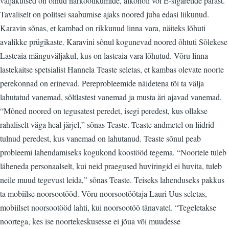
väljakutsed on olnud narkootikumide, alkoholi või E-sigaretide pärast.
Tavaliselt on politsei saabumise ajaks noored juba edasi liikunud.
Karavin sõnas, et kambad on rikkunud linna vara, näiteks lõhuti
avalikke prügikaste. Karavini sõnul kogunevad noored õhtuti Sõlekese
Lasteaia mänguväljakul, kus on lasteaia vara lõhutud. Võru linna
lastekaitse spetsialist Hannela Teaste seletas, et kambas olevate noorte
perekonnad on erinevad. Pereprobleemide näidetena tõi ta välja
lahutatud vanemad, sõltlastest vanemad ja musta äri ajavad vanemad.
“Mõned noored on tegusatest peredet, isegi peredest, kus ollakse
rahaliselt väga heal järjel,” sõnas Teaste. Teaste andmetel on liidrid
tulnud peredest, kus vanemad on lahutanud. Teaste sõnul peab
probleemi lahendamiseks kogukond koostööd tegema. “Noortele tuleb
läheneda personaalselt, kui neid praegused huviringid ei huvita, tuleb
neile muud tegevust leida,” sõnas Teaste. Teiseks lahenduseks pakkus
ta mobiilse noorsootööd. Võru noorsootöötaja Lauri Uus seletas,
mobiilset noorsootööd lahti, kui noorsootöö tänavatel. “Tegeletakse
noortega, kes ise noortekeskusesse ei jõua või muudesse