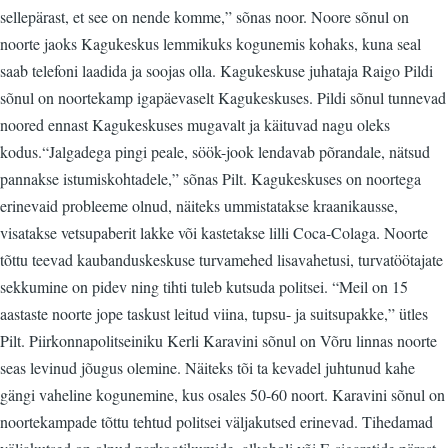
sellepärast, et see on nende komme,” sõnas noor. Noore sõnul on
noorte jaoks Kagukeskus lemmikuks kogunemis kohaks, kuna seal
saab telefoni laadida ja soojas olla. Kagukeskuse juhataja Raigo Pildi
sõnul on noortekamp igapäevaselt Kagukeskuses. Pildi sõnul tunnevad
noored ennast Kagukeskuses mugavalt ja käituvad nagu oleks
kodus.“Jalgadega pingi peale, söök-jook lendavab põrandale, nätsud
pannakse istumiskohtadele,” sõnas Pilt. Kagukeskuses on noortega
erinevaid probleeme olnud, näiteks ummistatakse kraanikausse,
visatakse vetsupaberit lakke või kastetakse lilli Coca-Colaga. Noorte
tõttu teevad kaubanduskeskuse turvamehed lisavahetusi, turvatöötajate
sekkumine on pidev ning tihti tuleb kutsuda politsei. “Meil on 15
aastaste noorte jope taskust leitud viina, tupsu- ja suitsupakke,” ütles
Pilt. Piirkonnapolitseiniku Kerli Karavini sõnul on Võru linnas noorte
seas levinud jõugus olemine. Näiteks tõi ta kevadel juhtunud kahe
gängi vaheline kogunemine, kus osales 50-60 noort. Karavini sõnul on
noortekampade tõttu tehtud politsei väljakutsed erinevad. Tihedamad