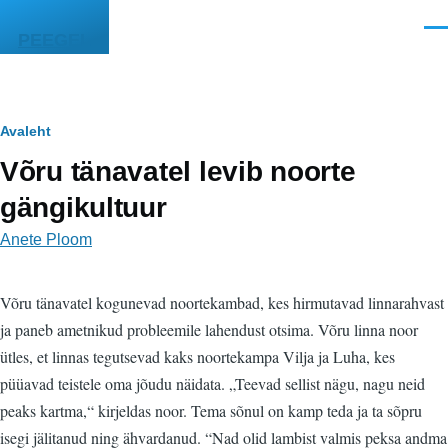
Liigu edasi põhisisu juurde
Men
PEEGEL
Leivapuru
Avaleht
Võru tänavatel levib noorte
gängikultuur
Anete Ploom
Võru tänavatel kogunevad noortekambad, kes hirmutavad linnarahvast
ja paneb ametnikud probleemile lahendust otsima. Võru linna noor
ütles, et linnas tegutsevad kaks noortekampa Vilja ja Luha, kes
püüavad teistele oma jõudu näidata. „Teevad sellist nägu, nagu neid
peaks kartma,“ kirjeldas noor. Tema sõnul on kamp teda ja ta sõpru
isegi jälitanud ning ähvardanud. “Nad olid lambist valmis peksa andma