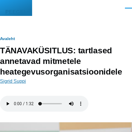
Liigu edasi põhisisu juurde
Men
PEEGEL
Leivapuru
Avaleht
TÄNAVAKÜSITLUS: tartlased
annetavad mitmetele
heategevusorganisatsioonidele
Sigrid Suppi
Helifail