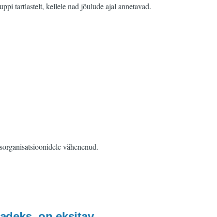
pi tartlastelt, kellele nad jõulude ajal annetavad.
usorganisatsioonidele vähenenud.
sadeks, on eksitav