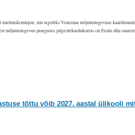
di uurimiskomisjon, mis tegeleks Venemaa mõjutustegevuse kaardistamis
sest mõjutustegevus praeguses julgeolekuolukorras on Eestis üha suurem
astuse tõttu võib 2027. aastal ülikooli mi