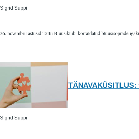
Sigrid Suppi
26. novembril astusid Tartu Bluusiklubi korraldatud bluusisõprade iga
TÄNAVAKÜSITLUS: ta
Sigrid Suppi