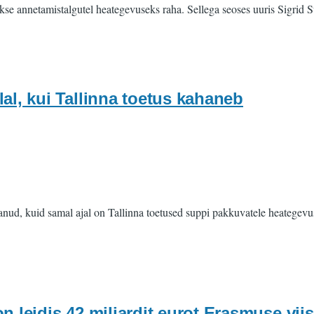
se annetamistalgutel heategevuseks raha. Sellega seoses uuris Sigrid Sup
al, kui Tallinna toetus kahaneb
svanud, kuid samal ajal on Tallinna toetused suppi pakkuvatele heategev
n leidis 42 miljardit eurot Erasmuse vii