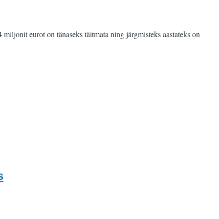
miljonit eurot on tänaseks täitmata ning järgmisteks aastateks on
s