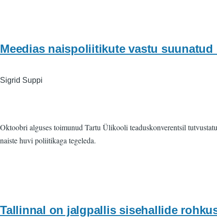
Meedias naispoliitikute vastu suunatud 
Sigrid Suppi
Oktoobri alguses toimunud Tartu Ülikooli teaduskonverentsil tutvustat
naiste huvi poliitikaga tegeleda.
Tallinnal on jalgpallis sisehallide rohku