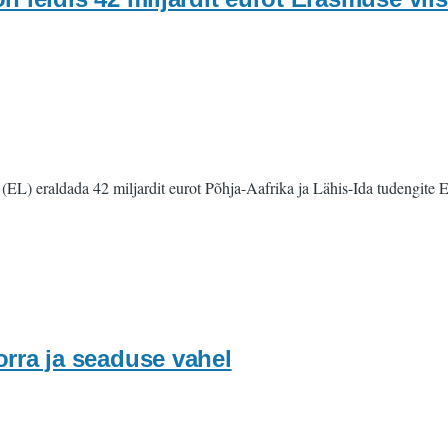
it (EL) eraldada 42 miljardit eurot Põhja-Aafrika ja Lähis-Ida tudengi
orra ja seaduse vahel