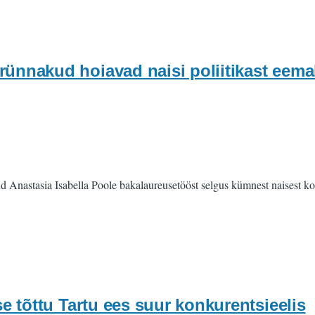
rünnakud hoiavad naisi poliitikast eema
ud Anastasia Isabella Poole bakalaureusetööst selgus kümnest naisest 
se tõttu Tartu ees suur konkurentsieelis