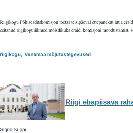
Riigikogu Põhiseaduskomisjon toetas teisipäeval ettepanekut luua eral
esitanud riigikoguliikmed mõistlikuks eraldi komisjoni moodustamist, 
riigikogu
Venemaa mõjutustegevused
Riigi ebapiisava rah
Sigrid Suppi