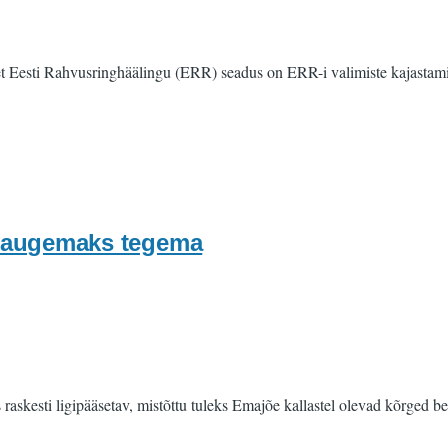
t Eesti Rahvusringhäälingu (ERR) seadus on ERR-i valimiste kajastamis
 laugemaks tegema
raskesti ligipääsetav, mistõttu tuleks Emajõe kallastel olevad kõrged 