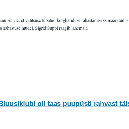
u sellele, et valitsuse lubatud kõrghariduse rahastamiseks määratud 34 
üsirahastuse mudel. Sigrid Suppi räägib lähemalt.
uusiklubi oli taas puupüsti rahvast täi