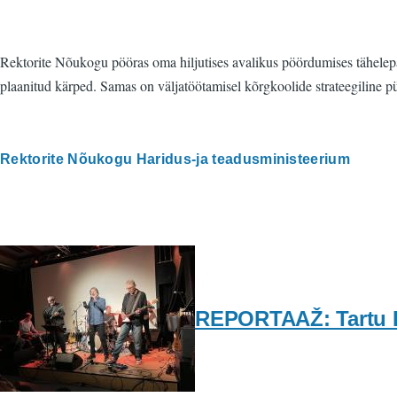
Rektorite Nõukogu pööras oma hiljutises avalikus pöördumises tähelepan
plaanitud kärped. Samas on väljatöötamisel kõrgkoolide strateegiline p
Rektorite Nõukogu Haridus-ja teadusministeerium
REPORTAAŽ: Tartu Bl