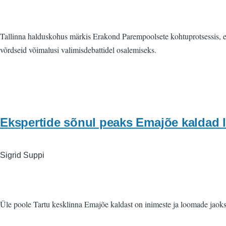
Tallinna halduskohus märkis Erakond Parempoolsete kohtuprotsessis, e
võrdseid võimalusi valimisdebattidel osalemiseks.
Ekspertide sõnul peaks Emajõe kaldad
Sigrid Suppi
Üle poole Tartu kesklinna Emajõe kaldast on inimeste ja loomade jaoks 