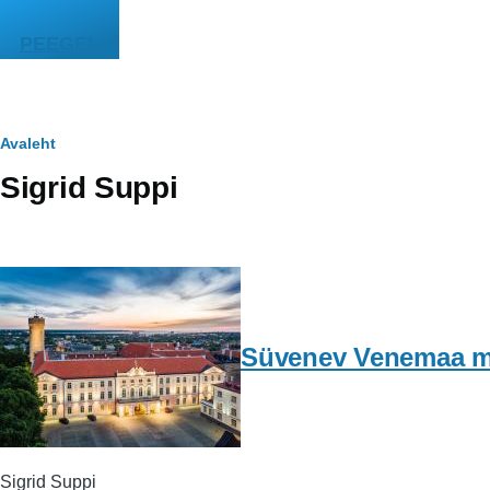
Liigu edasi põhisisu juurde
PEEGEL
Leivapuru
Avaleht
Sigrid Suppi
Süvenev Venemaa mõ
Sigrid Suppi