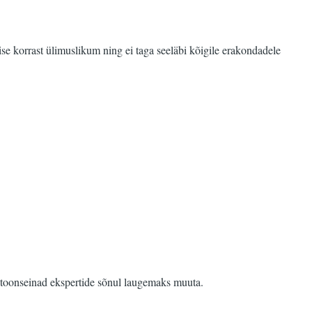
e korrast ülimuslikum ning ei taga seeläbi kõigile erakondadele
betoonseinad ekspertide sõnul laugemaks muuta.