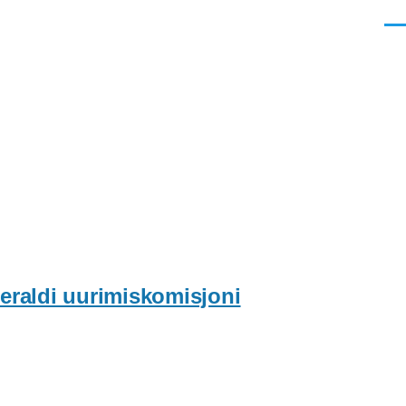
Men
raldi uurimiskomisjoni