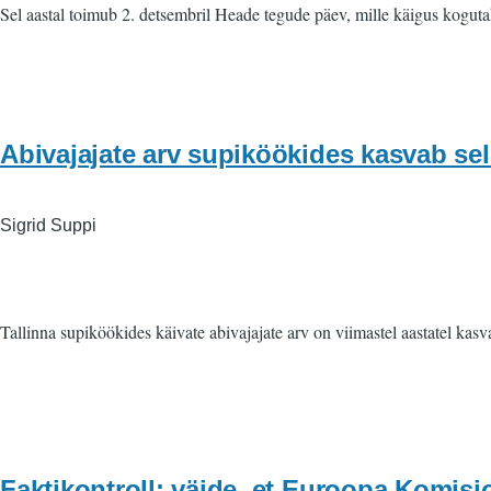
Sel aastal toimub 2. detsembril Heade tegude päev, mille käigus kogutak
Abivajajate arv supiköökides kasvab sell
Sigrid Suppi
Tallinna supiköökides käivate abivajajate arv on viimastel aastatel ka
Faktikontroll: väide, et Euroopa Komisjo