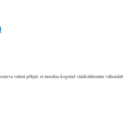
l
koosneva valimi põhjal, et meedias kogetud väärkohtlemine vähendab