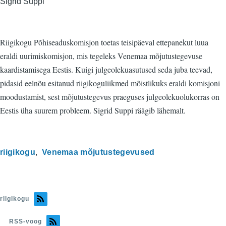
Sigrid Suppi
Riigikogu Põhiseaduskomisjon toetas teisipäeval ettepanekut luua
eraldi uurimiskomisjon, mis tegeleks Venemaa mõjutustegevuse
kaardistamisega Eestis. Kuigi julgeolekuasutused seda juba teevad,
pidasid eelnõu esitanud riigikoguliikmed mõistlikuks eraldi komisjoni
moodustamist, sest mõjutustegevus praeguses julgeolekuolukorras on
Eestis üha suurem probleem. Sigrid Suppi räägib lähemalt.
riigikogu
Venemaa mõjutustegevused
riigikogu
RSS-voog