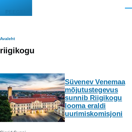
Liigu edasi põhisisu juurde
Men
PEEGEL
Leivapuru
Avaleht
riigikogu
Süvenev Venemaa
mõjutustegevus
sunnib Riigikogu
looma eraldi
uurimiskomisjoni