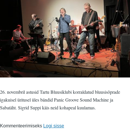
26. novembril astusid Tartu Bluusiklubi korraldatud bluusisõprade
igakuisel üritusel üles bändid Panic Groove Sound Machine ja
Sabatäht. Sigrid Suppi käis neid kohapeal kuulamas.
Kommenteerimiseks
Logi sisse