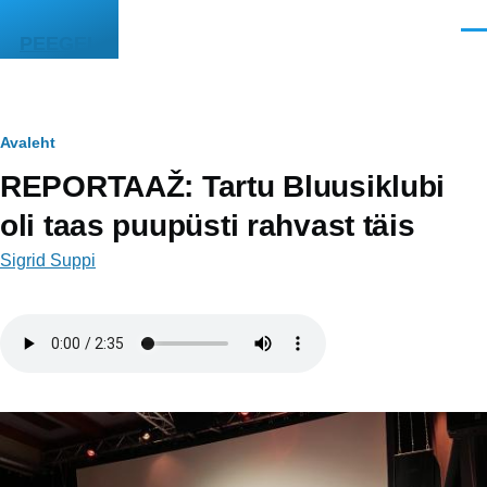
Liigu edasi põhisisu juurde
Men
PEEGEL
Leivapuru
Avaleht
REPORTAAŽ: Tartu Bluusiklubi
oli taas puupüsti rahvast täis
Sigrid Suppi
Helifail