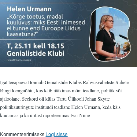
Igal teisipäeval toimub Genialistide Klubis Rahvusvaheliste Suhete
Ringi loenguõhtu, kus käib rääkimas mõni teadlane, poliitik või
ajaloolane. Seekord oli külas Tartu Ülikooli Johan Skytte
poliitikauuringute instituudi teadlane Helen Urmann, keda käis
kuulamas ja ka üritust raporteerimas Ivar Niine
Kommenteerimiseks
Logi sisse