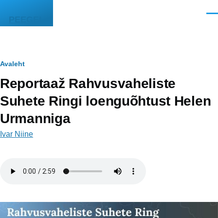
Liigu edasi põhisisu juurde
Men
PEEGEL
Leivapuru
Avaleht
Reportaaž Rahvusvaheliste
Suhete Ringi loenguõhtust Helen
Urmanniga
Ivar Niine
Helifail