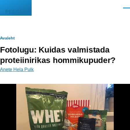
Liigu edasi põhisisu juurde
Men
PEEGEL
Leivapuru
Avaleht
Fotolugu: Kuidas valmistada
proteiinirikas hommikupuder?
Anete Hela Pulk
Video
fail