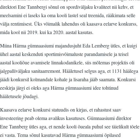
direktori Ene Tannbergi sõnul on spordiväljaku kvaliteet nii kehv, et
meelsamini ei laseks ka oma kooli lastel seal treenida, rääkimata selle
välja rentimisest. Üks võimalik lahendus oli kaasava eelarve konkurss,
mida kool nii 2019. kui ka 2020. aastal kasutas.
Miina Härma gümnaasiumi majandusjuht Eda Lemberg ütles, et kuigi
ühel aastal keskenduti sportimisvõimaluste parandamisele ja teisel
aastal kooliõue avamisele linnakodanikele, siis mõlemas projektis oli
jalgpalliväljaku sanitaarremont. Hääletusel selgus aga, et 1131 häälega
jäädi konkursil kolmandale kohale ja lisaraha jääb saamata. Konkursi
eeskirja järgi ei oleks aga Härma gümnaasiumi idee tohtinud
hääletusele jõudagi.
Kaasava eelarve konkursi statuudis on kirjas, et rahastust saav
investeering peab olema avalikus kasutuses. Gümnaasiumi direktor
Ene Tannberg ütles aga, et nende kooli õueala puhul see täielikult tõele
ei vasta. Tema sõnul kasutavad Härma gümnaasiumi õpilased