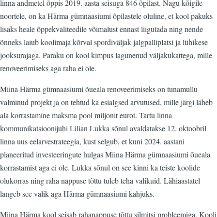
linna andmetel õppis 2019. aasta seisuga 846 õpilast. Nagu kõigile
noortele, on ka Härma gümnaasiumi õpilastele oluline, et kool pakuks
lisaks heale õppekvaliteedile võimalust ennast liigutada ning nende
õnneks laiub koolimaja kõrval spordiväljak jalgpalliplatsi ja lühikese
jooksurajaga. Paraku on kool kimpus lagunenud väljakukattega, mille
renoveerimiseks aga raha ei ole.
Miina Härma gümnaasiumi õueala renoveerimiseks on tunamullu
valminud projekt ja on tehtud ka esialgsed arvutused, mille järgi läheb
ala korrastamine maksma pool miljonit eurot. Tartu linna
kommunikatsioonijuhi Lilian Lukka sõnul avaldatakse 12. oktoobril
linna uus eelarvestrateegia, kust selgub, et kuni 2024. aastani
planeeritud investeeringute hulgas Miina Härma gümnaasiumi õueala
korrastamist aga ei ole. Lukka sõnul on see kinni ka teiste koolide
olukorras ning raha nappuse tõttu tuleb teha valikuid. Lähiaastatel
langeb see valik aga Härma gümnaasiumi kahjuks.
Miina Härma kool seisab rahanappuse tõttu silmitsi probleemiga. Kooli