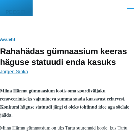
Liigu edasi põhisisu juurde
Men
PEEGEL
Leivapuru
Avaleht
Rahahädas gümnaasium keeras
häguse statuudi enda kasuks
Jörgen Sinka
Miina Härma gümnaasium lootis oma spordiväljaku
renoveerimiseks vajamineva summa saada kaasavast eelarvest.
Konkursi häguse statuudi järgi ei oleks tohtinud idee aga sõelale
jääda.
Miina Härma gümnaasium on üks Tartu suuremaid koole, kus Tartu