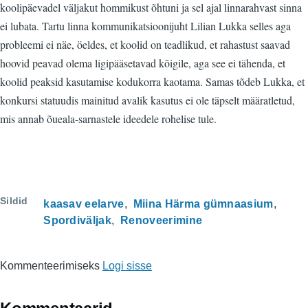
koolipäevadel väljakut hommikust õhtuni ja sel ajal linnarahvast sinna
ei lubata. Tartu linna kommunikatsioonijuht Lilian Lukka selles aga
probleemi ei näe, öeldes, et koolid on teadlikud, et rahastust saavad
hoovid peavad olema ligipääsetavad kõigile, aga see ei tähenda, et
koolid peaksid kasutamise kodukorra kaotama. Samas tõdeb Lukka, et
konkursi statuudis mainitud avalik kasutus ei ole täpselt määratletud,
mis annab õueala-sarnastele ideedele rohelise tule.
Sildid
kaasav eelarve
Miina Härma gümnaasium
Spordiväljak
Renoveerimine
Kommenteerimiseks
Logi sisse