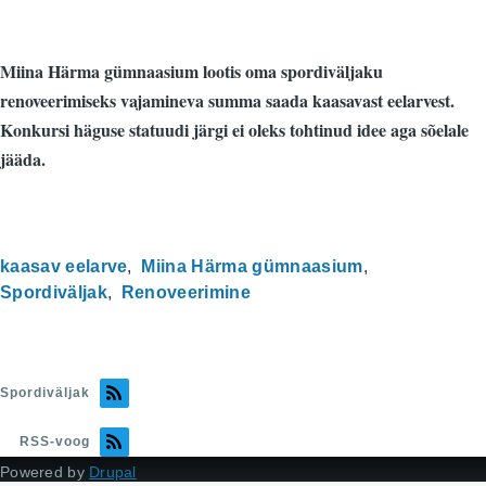
Miina Härma gümnaasium lootis oma spordiväljaku
renoveerimiseks vajamineva summa saada kaasavast eelarvest.
Konkursi häguse statuudi järgi ei oleks tohtinud idee aga sõelale
jääda.
kaasav eelarve
Miina Härma gümnaasium
Spordiväljak
Renoveerimine
Spordiväljak
RSS-voog
Powered by
Drupal