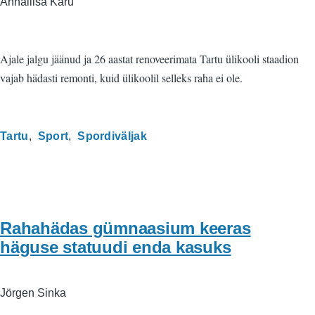
Annaliisa Karu
Ajale jalgu jäänud ja 26 aastat renoveerimata Tartu ülikooli staadion
vajab hädasti remonti, kuid ülikoolil selleks raha ei ole.
Tartu
Sport
Spordiväljak
Rahahädas gümnaasium keeras
häguse statuudi enda kasuks
Jörgen Sinka