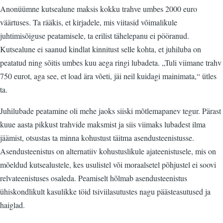
Anonüümne kutsealune maksis kokku trahve umbes 2000 euro
väärtuses. Ta rääkis, et kirjadele, mis viitasid võimalikule
juhtimisõiguse peatamisele, ta erilist tähelepanu ei pööranud.
Kutsealune ei saanud kindlat kinnitust selle kohta, et juhiluba on
peatatud ning sõitis umbes kuu aega ringi lubadeta. „Tuli viimane trahv
750 eurot, aga see, et load ära võeti, jäi neil kuidagi mainimata,“ ütles
ta.
Juhilubade peatamine oli mehe jaoks siiski mõtlemapanev tegur. Pärast
kuue aasta pikkust trahvide maksmist ja siis viimaks lubadest ilma
jäämist, otsustas ta minna kohustust täitma asendusteenistusse.
Asendusteenistus on alternatiiv kohustuslikule ajateenistusele, mis on
mõeldud kutsealustele, kes usulistel või moraalsetel põhjustel ei soovi
relvateenistuses osaleda. Peamiselt hõlmab asendusteenistus
ühiskondlikult kasulikke töid tsiviilasutustes nagu päästeasutused ja
haiglad.