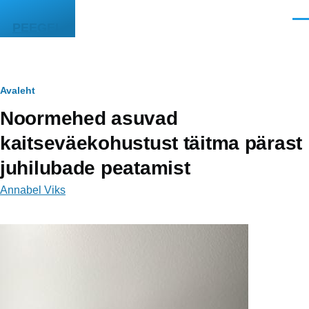
Liigu edasi põhisisu juurde
Men
PEEGEL
Leivapuru
Avaleht
Noormehed asuvad
kaitseväekohustust täitma pärast
juhilubade peatamist
Annabel Viks
Image