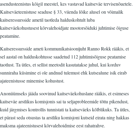
asendusteenistus kõigil meestel, kes vastavad kaitseväe tervisenõuetele.
Kaitseväeteenistuse seaduse § 33, viienda lõike alusel on võimalik
kaitseressursside ametil taotleda halduskohtult luba
kaitseväekohustusest kõrvalehoidjate mootorsõiduki juhtimise õiguse
peatamine.
Kaitseressursside ameti kommunikatsioonijuht Ranno Rokk rääkis, et
sel aastal on halduskohtusse saadetud 112 juhtimisõiguse peatamise
taotlust. Ta ütles, et sellist meetodit kasutatakse juhul, kui korduv
sunniraha küsimine ei ole andnud tulemust ehk kutsealune isik eirab
ajateenistusse minemise kohustust.
Anonüümseks jääda soovinud kaitseväekohuslane rääkis, et esimeses
kaitseväe arstlikus komisjonis sai ta seljaprobleemide tõttu pikendust,
kuid järgmises kontrollis tunnistati ta kaitseväeks kõlblikuks. Ta ütles,
et pärast seda otsustas ta arstliku komisjoni kutseid eirata ning hakkas
maksma ajateenistusest kõrvalehoidmise eest rahatrahve.