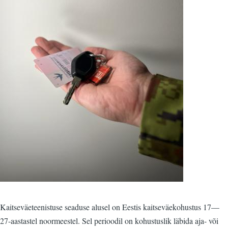
Kaitseväeteenistuse seaduse alusel on Eestis kaitseväekohustus 17—
27-aastastel noormeestel. Sel perioodil on kohustuslik läbida aja- või