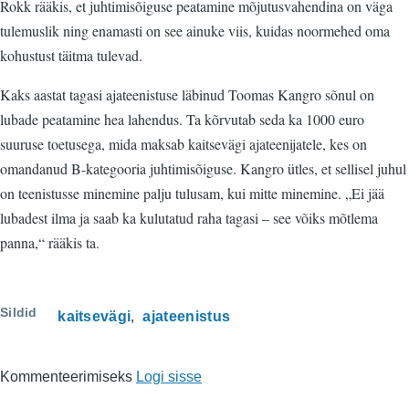
Rokk rääkis, et juhtimisõiguse peatamine mõjutusvahendina on väga
tulemuslik ning enamasti on see ainuke viis, kuidas noormehed oma
kohustust täitma tulevad.
Kaks aastat tagasi ajateenistuse läbinud Toomas Kangro sõnul on
lubade peatamine hea lahendus. Ta kõrvutab seda ka 1000 euro
suuruse toetusega, mida maksab kaitsevägi ajateenijatele, kes on
omandanud B-kategooria juhtimisõiguse. Kangro ütles, et sellisel juhul
on teenistusse minemine palju tulusam, kui mitte minemine. „Ei jää
lubadest ilma ja saab ka kulutatud raha tagasi – see võiks mõtlema
panna,“ rääkis ta.
Sildid
kaitsevägi
ajateenistus
Kommenteerimiseks
Logi sisse