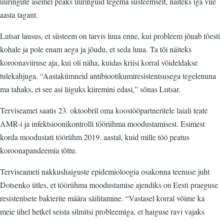
uuringute asemel peaks uuringuid tegema süsteemselt, näiteks iga viie
aasta tagant.
Lutsar lausus, et süsteem on tarvis luua enne, kui probleem jõuab tõesti
kohale ja pole enam aega ja jõudu, et seda luua. Ta tõi näiteks
koroonaviiruse aja, kui oli näha, kuidas kriisi korral võideldakse
tulekahjuga. “Aastakümneid antibiootikumiresistentsusega tegelenuna
ma tahaks, et see asi liiguks kiiremini edasi,” sõnas Lutsar.
Terviseamet saatis 23. oktoobril oma koostööpartneritele laiali teate
AMR-i ja infektsioonikontrolli töörühma moodustamisest. Esimest
korda moodustati töörühm 2019. aastal, kuid mille töö peatus
koroonapandeemia tõttu.
Terviseameti nakkushaiguste epidemioloogia osakonna teenuse juht
Dotsenko ütles, et töörühma moodustamise ajendiks on Eesti praeguse
resistentsete bakterite määra säilitamine. “Vastasel korral võime ka
meie ühel hetkel seista silmitsi probleemiga, et haiguse ravi vajaks