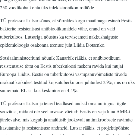
250 voodikoha kohta üks infektsioonikontrolliõde.
TÜ professor Lutsar sõnas, et võrreldes kogu maailmaga esineb Eestis
bakterite resistentsust antibiootikumidele vähe, erand on vaid
tuberkuloos. Lutsariga nõustus ka terviseameti nakkushaiguste
epidemioloogia osakonna teenuse juht Liidia Dotsenko.
Sotsiaalministeeriumi nõunik Kanarbik rääkis, et antibiootikumi
resistentsuse tõttu on Eestis tuberkuloosi raskem ravida kui mujal
Euroopa Liidus. Eestis on tuberkuloosi vastupanuvõimeliste tüvede
osakaal kõikidest testitud kopsutuberkuloosi juhtudest 25%, mis on üks
suuremaid EL-is, kus keskmine on 4,4%.
TÜ professor Lutsar ja teised teadlased andsid oma uuringus riigile
soovitusi, mida ei ole veel arvesse võetud: Eestis on vaja luua AMR-i
järelevalve, mis kogub ja analüüsib jooksvalt antimikroobsete ravimite
kasutamise ja resistentsuse andmeid. Lutsar rääkis, et projektipõhiste