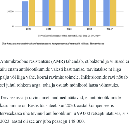
Antimikroobne resistentsus (AMR) tähendab, et bakterid ja viirused ei
allu enam antibiootikumide valesti kasutamise, tarvitatakse nt liiga
palju või liiga vähe, korral ravimite toimele. Infektsioonide ravi nõuab
sel juhul rohkem aega, raha ja osutub mõnikord lausa võimatuks.
Tervisekassa ja ravimiameti andmed näitavad, et antibiootikumide
kasutamine on Eestis tõusuteel: kui 2020. aastal kompenseeris
tervisekassa ühe levinud antibiootikumi u 99 000 retsepti ulatuses, siis
2023. aastal oli see arv juba peaaegu 148 000.