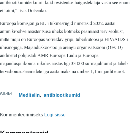
antibiootikumide kuuri, kuid resistentse haigustekitaja vastu see enam
ei toimi,” lisas Dotsenko.
Euroopa komisjon ja EL-i liikmesriigid nimetasid 2022. aastal
antimikroobse resistentsuse üheks kolmeks peamisest terviseohust,
mille mõju on Euroopas võrreldav gripi, tuberkuloosi ja HIV/AIDS-i
ühismõjuga. Majanduskoostöö ja arengu organisatsiooni (OECD)
andmetel põhjustab AMR Euroopa Liidu ja Euroopa
majanduspiirkonna riikides aastas ligi 33 000 surmajuhtumit ja läheb
tervishoiusüsteemidele iga aasta maksma umbes 1,1 miljardit eurot.
Sildid
Meditsiin
antibiootikumid
Kommenteerimiseks
Logi sisse