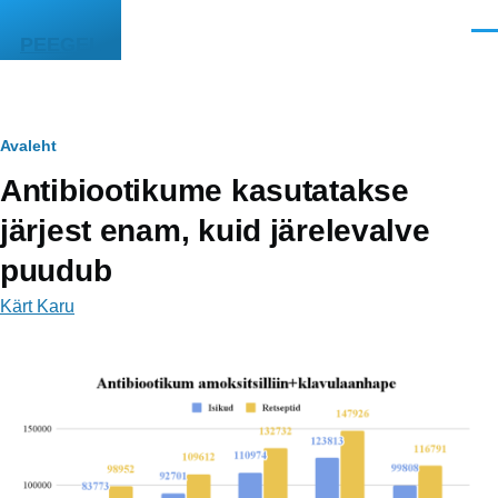
Liigu edasi põhisisu juurde
Men
PEEGEL
Leivapuru
Avaleht
Antibiootikume kasutatakse
järjest enam, kuid järelevalve
puudub
Kärt Karu
Image