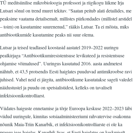
TÜ meditsiinilise mikrobioloogia professori ja riigikogu liikme Irja
Lutsari sõnul on trend muret tekitav. “Saatan peitub alati detailides, me
peaksime vaatama detailsemalt, millistes piirkondades (millistel arstidel
– toim) on kasutamine suurenenud,” rääkis Lutsar. Ta ei mõista, miks
antibiootikumide kasutamine peaks nii suur olema.
Lutsar ja teised teadlased koostasid aastatel 2019–2022 uuringu
pealkirjaga “Antibiootikumiresistentsuse levikuteed ja resistentsuse
ohjamise võimalused”. Uuringus kasutatud 2016. aasta andmetest
nähtub, et 43,5 protsendis Eesti haiglates puuduvad antimikroobse ravi
juhised. Vahel neid ei järgita, antibiootikume kasutatakse sageli valedel
näidustustel ja puudu on spetsialistidest, kelleks on tavaliselt
infektsioonikontrolliarst.
Viidates haiguste ennetamise ja tõrje Euroopa keskuse 2022–2023 läbi
viidud uuringule, kinnitas sotsiaalministeeriumi rahvatervise osakonna
nõunik Maia-Triin Kanarbik, et infektsioonikontrolliarste ei ole ka
praegu igas haiglas. Kanarbik lisas, et Eesti haiglates on keskmiselt