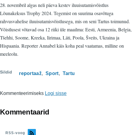
28. novembril algas neli päeva kestev iluuisutamisvõistlus
Lõunakeksus Trophy 2024. Tegemist on suurima osavõtuga
rahvusvahelise iluuisutamisvõistlusega, mis on seni Tartus toimunud.
Võistlusest võtavad osa 12 riiki üle maailma: Eesti, Armeenia, Belgia,
Tšehhi, Soome, Kreeka, Iirimaa, Läti, Poola, Šveits, Ukraina ja
Hispaania. Reporter Annabel käis koha peal vaatamas, milline on
meeleolu.
Sildid
reportaaž
Sport
Tartu
Kommenteerimiseks
Logi sisse
Kommentaarid
RSS-voog