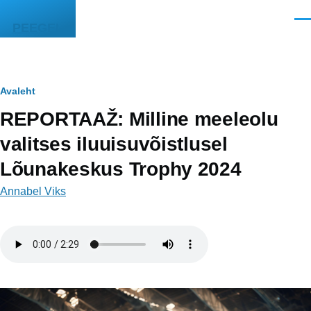
Liigu edasi põhisisu juurde
Men
PEEGEL
Leivapuru
Avaleht
REPORTAAŽ: Milline meeleolu
valitses iluuisuvõistlusel
Lõunakeskus Trophy 2024
Annabel Viks
Helifail