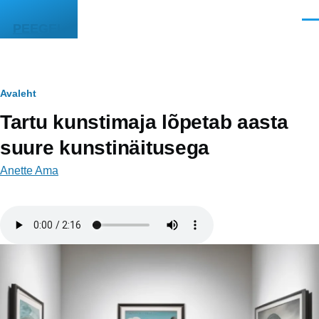
Liigu edasi põhisisu juurde
Men
PEEGEL
Leivapuru
Avaleht
Tartu kunstimaja lõpetab aasta
suure kunstinäitusega
Anette Ama
Helifail
Image