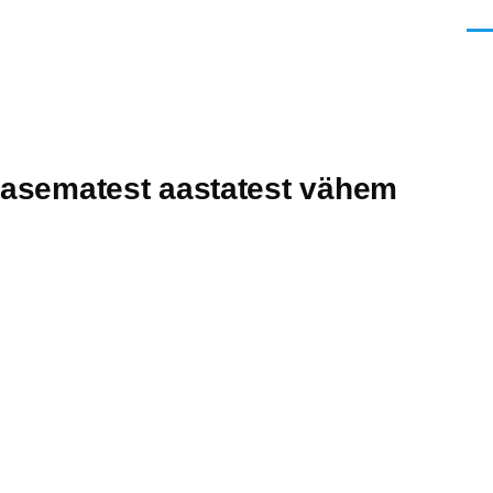
Men
arasematest aastatest vähem