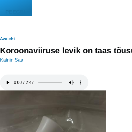
Liigu edasi põhisisu juurde
PEEGEL
Leivapuru
Avaleht
Koroonaviiruse levik on taas tõus
Katriin Saa
Helifail
Image