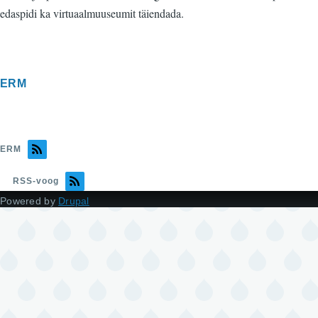
edaspidi ka virtuaalmuuseumit täiendada.
ERM
ERM
RSS-voog
Powered by
Drupal