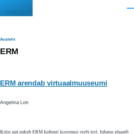
Liigu edasi põhisisu juurde
Men
PEEGEL
Leivapuru
Avaleht
ERM
ERM arendab virtuaalmuuseumi
Angelina Lon
Kriisi ajal pakub ERM kultuuri kogemusi veebi teel. Juhatus plaanib