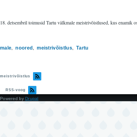
18. detsembril toimusid Tartu välkmale meistrivõistlused, kus enamik os
male
noored
meistrivõistlus
Tartu
meistrivõistlus
RSS-voog
Powered by
Drupal