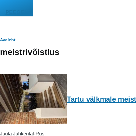
Liigu edasi põhisisu juurde
PEEGEL
Leivapuru
Avaleht
meistrivõistlus
Tartu välkmale meist
Juuta Juhkental-Rus