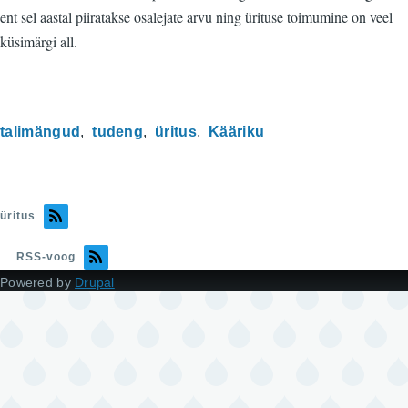
ent sel aastal piiratakse osalejate arvu ning ürituse toimumine on veel
küsimärgi all.
talimängud
tudeng
üritus
Kääriku
üritus
RSS-voog
Powered by
Drupal