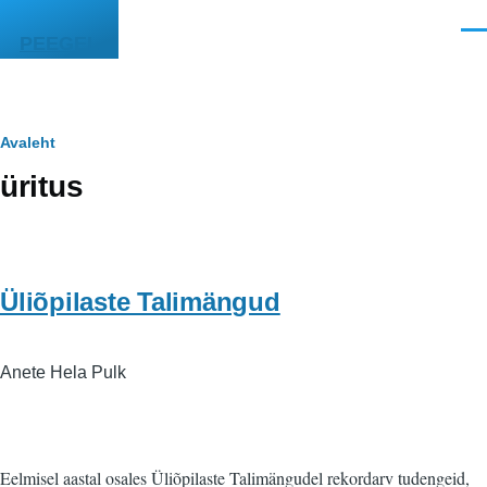
Liigu edasi põhisisu juurde
Men
PEEGEL
Leivapuru
Avaleht
üritus
Üliõpilaste Talimängud
Anete Hela Pulk
Eelmisel aastal osales Üliõpilaste Talimängudel rekordarv tudengeid,