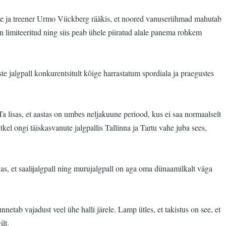
liige ja treener Urmo Viickberg rääkis, et noored vanuserühmad mahutab
limiteeritud ning siis peab ühele piiratud alale panema rohkem
te jalgpall konkurentsitult kõige harrastatum spordiala ja praegustes
a lisas, et aastas on umbes neljakuune periood, kus ei saa normaalselt
kel ongi täiskasvanute jalgpallis Tallinna ja Tartu vahe juba sees,
õnas, et saalijalgpall ning murujalgpall on aga oma dünaamilkalt väga
etab vajadust veel ühe halli järele. Lamp ütles, et takistus on see, et
lt.