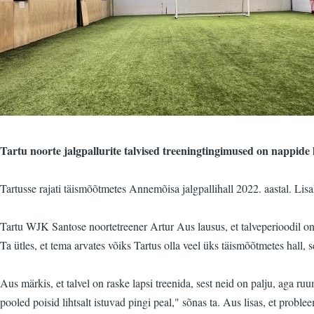
Tartu noorte jalgpallurite talvised treeningtingimused on nappide h
Tartusse rajati täismõõtmetes Annemõisa jalgpallihall 2022. aastal. Lis
Tartu WJK Santose noortetreener Artur Aus lausus, et talveperioodil on 
Ta ütles, et tema arvates võiks Tartus olla veel üks täismõõtmetes hall, 
Aus märkis, et talvel on raske lapsi treenida, sest neid on palju, aga ru
pooled poisid lihtsalt istuvad pingi peal," sõnas ta. Aus lisas, et proble