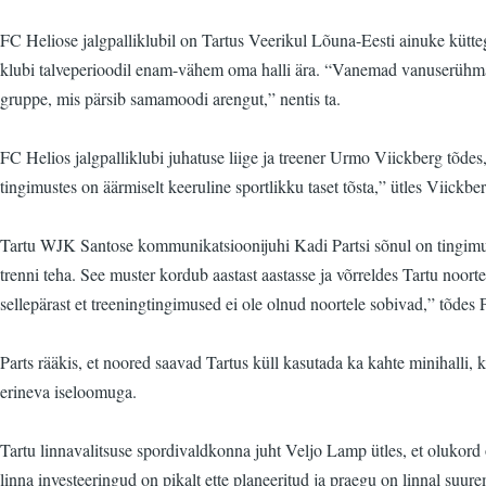
FC Heliose jalgpalliklubil on Tartus Veerikul Lõuna-Eesti ainuke kütte
klubi talveperioodil enam-vähem oma halli ära. “Vanemad vanuserühmad
gruppe, mis pärsib samamoodi arengut,” nentis ta.
FC Helios jalgpalliklubi juhatuse liige ja treener Urmo Viickberg tõdes,
tingimustes on äärmiselt keeruline sportlikku taset tõsta,” ütles Viickber
Tartu WJK Santose kommunikatsioonijuhi Kadi Partsi sõnul on tingimuste
trenni teha. See muster kordub aastast aastasse ja võrreldes Tartu noorte
sellepärast et treeningtingimused ei ole olnud noortele sobivad,” tõdes P
Parts rääkis, et noored saavad Tartus küll kasutada ka kahte minihalli, 
erineva iseloomuga.
Tartu linnavalitsuse spordivaldkonna juht Veljo Lamp ütles, et olukord o
linna investeeringud on pikalt ette planeeritud ja praegu on linnal suure