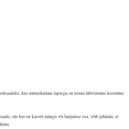
koolisaalides, kus mitmekümne lapsega on trenni läbiviimine keeruline.
saalis, siis kui on kasvõi mängu või harjutuse osa, võib juhtuda, et
dmist.