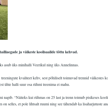
alliaegade ja väikeste koolisaalide tõttu kehvad.
aks asub üks minihalli Veerikul ning üks Annelinnas.
treeningute kvaliteet kehv, sest põhiliselt toimuvad trennid väikestes 
sest ühte halli suur osa rühmi treenima ei mahu.
umi napib. “Näiteks kui rühmas on 25 last ja trenn toimub pisikeses kooli
em on selles, et pole lihtsalt ruumi ning see tähendab ka lisaharjutuste an