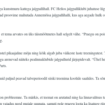
ga kunstmuru kattega jalgpallihall. FC Helios jalgpalliklubi juhatuse 
 proovime mahutada Annemõisa jalgpallihalli, kus aga aegade hulk on 
 et tema arvates on üks täismõõtmetes hall selgelt vähe. “Praegu on pois
g.
l pikaajaline mõju ning kõik algab juba väikeste laste treeningutest. T
ga arenevad näiteks pealinnaklubide jalgpallurid järjepidevalt. “Ühel het
arts.
kuid paljud peavad talveperioodil siiski treenima koolide saalides. Ta s
n probleemne. Ta märkis, et teemat on arutatud ning ka linnavalitsus tunn
m vajadus need mujale suunata, samuti pole praegu loota ka lisatuge riigi