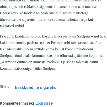
olmeprügis leiti rohkem e-sigarette, kui ametlikult maale tuuakse.
Ebeaseaduslike toodete all peab Sirelpuu silmas maitsetega
ühekordseid e-sigarette, mis on ka suurema mahutavusega kui
legaalsed veibid.
Praegune kasutatud veipide kogumise võrgustik on Sirelpuu sõnul hea,
kuid probleemiks peab ta seda, et Eestis ei tohi tubakaseaduste tõttu
levitada avalikult e-sigarettide kohta käivat kommunikatsiooni.
Sirelpuu sõnul aitaks kommunikatsioon tõhustada jäätmete kogumist.
„Äärmiselt oluline on inimeste teadlikkus ja seda saab tõsta ainult
kommunikatsiooniga,“ ütles Sirelpuu.
Sildid
keskkond
e-sigaretid
Kommenteerimiseks
Logi sisse