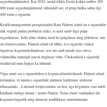
segaolmejäätmetest. Kui 2024. aastal tekkis Eestis kokku umbes 289
000 tonni segaolmejäätmeid, tähendab see, et prügi hulka sattus ligi
400 tonni e-sigarette.
Keskkonnaagentuuri peaspetsialisti Rain Pääreni sõnul on e-sigarettide
ehk veipide puhul probleem selles, et neid satub liiga palju
segaolmesse. Selle tõttu viiakse need ka prügilasse ning põletusse, mis
on nõuetevastane. Pääreni sõnul on tähtis, et e-sigarette viiakse
õigetesse kogumiskohtadesse, sest siis saab nende sees oleva
väärtusliku materjali uuesti ringlusse võtta. Ühekordsed e-sigaretid
sisaldavad muu hulgas ka liitiumit.
Väga suurt osa e-sigarettidest ei koguta nõuetekohaselt. Pääreni sõnul
töötatakse, et muuta e-sigarettide jäätmete käitlemise süsteemi
tõhusamaks. „Laiemalt tootjavastutus on hea, aga kogumise osas tuleb
kindlasti midagi muuta,“ nentis Päären. Tema sõnul vaadatakse üle
kogumisvõrgustik ning inimeste teadlikkuse suurendamine.