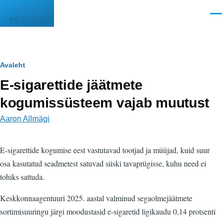
Liigu edasi põhisisu juurde
Men
PEEGEL
Leivapuru
Avaleht
E-sigarettide jäätmete
kogumissüsteem vajab muutust
Aaron Allmägi
E-sigarettide kogumise eest vastutavad tootjad ja müüjad, kuid suur
osa kasutatud seadmetest satuvad siiski tavaprügisse, kuhu need ei
tohiks sattuda.
Keskkonnaagentuuri 2025. aastal valminud segaolmejäätmete
sortimisuuringu järgi moodustasid e-sigaretid ligikaudu 0,14 protsenti