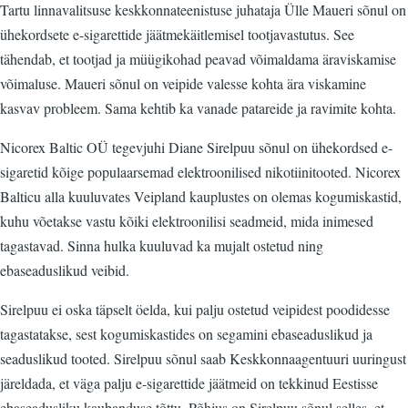
Tartu linnavalitsuse keskkonnateenistuse juhataja Ülle Maueri sõnul on
ühekordsete e-sigarettide jäätmekäitlemisel tootjavastutus. See
tähendab, et tootjad ja müügikohad peavad võimaldama äraviskamise
võimaluse. Maueri sõnul on veipide valesse kohta ära viskamine
kasvav probleem. Sama kehtib ka vanade patareide ja ravimite kohta.
Nicorex Baltic OÜ tegevjuhi Diane Sirelpuu sõnul on ühekordsed e-
sigaretid kõige populaarsemad elektroonilised nikotiinitooted. Nicorex
Balticu alla kuuluvates Veipland kauplustes on olemas kogumiskastid,
kuhu võetakse vastu kõiki elektroonilisi seadmeid, mida inimesed
tagastavad. Sinna hulka kuuluvad ka mujalt ostetud ning
ebaseaduslikud veibid.
Sirelpuu ei oska täpselt öelda, kui palju ostetud veipidest poodidesse
tagastatakse, sest kogumiskastides on segamini ebaseaduslikud ja
seaduslikud tooted. Sirelpuu sõnul saab Keskkonnaagentuuri uuringust
järeldada, et väga palju e-sigarettide jäätmeid on tekkinud Eestisse
ebaseadusliku kaubanduse tõttu. Põhjus on Sirelpuu sõnul selles, et