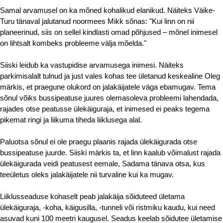
Samal arvamusel on ka mõned kohalikud elanikud. Näiteks Väike-
Turu tänaval jalutanud noormees Mikk sõnas: "Kui linn on nii 
planeerinud, siis on sellel kindlasti omad põhjused – mõnel inimesel 
on lihtsalt kombeks probleeme välja mõelda."
Siiski leidub ka vastupidise arvamusega inimesi. Näiteks 
parkimisalalt tulnud ja just vales kohas tee ületanud keskealine Oleg 
märkis, et praegune olukord on jalakäijatele väga ebamugav. Tema 
sõnul võiks bussipeatuse juures olemasoleva probleemi lahendada, 
rajades otse peatusse ülekäiguraja, et inimesed ei peaks tegema 
pikemat ringi ja liikuma tiheda liiklusega alal.
Paluotsa sõnul ei ole praegu plaanis rajada ülekäigurada otse 
bussipeatuse juurde. Siiski märkis ta, et linn kaalub võimalust rajada 
ülekäigurada veidi peatusest eemale, Sadama tänava otsa, kus 
teeületus oleks jalakäijatele nii turvaline kui ka mugav.
Liiklusseaduse kohaselt peab jalakäija sõiduteed ületama 
ülekäiguraja, -koha, käigusilla, -tunneli või ristmiku kaudu, kui need 
asuvad kuni 100 meetri kaugusel. Seadus keelab sõidutee ületamise 