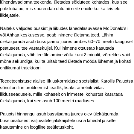
lühendavad oma teekonda, ületades sõiduteed kohtades, kus see 
pole lubatud, mis suurendab ohtu nii neile endile kui ka teistele 
liiklejatele.
Näiteks väljudes bussist ja liikudes lähedalasuvasse McDonald’si 
või Ahhaa keskusesse, peab inimene ületama teed. Lähim 
ülekäigurada asub bussijaama juures umbes 60–70 meetri kaugusel 
peatusest, tee vastasküljel. Kui inimene otsustab kasutada 
ülekäigurada, võib tee ületamine võtta kuni 2 minutit, võrreldes vaid 
mõne sekundiga, kui ta üritab teed ületada mööda lühemat ja kohati 
ohtlikumat trajektoori.
Teedeteenistuse alalise liikluskorralduse spetsialisti Karoliis Paluotsa 
sõnul on linn probleemist teadlik, lisaks ametnik viitas 
liiklusseadusele, mille kohaselt on inimestel kohustus kasutada 
ülekäigurada, kui see asub 100 meetri raadiuses.
Paluotsi hinnangul asub bussijaama juures olev ülekäigurada 
bussipeatusest väljuvatele jalakäijatele üsna lähedal ja selle 
kasutamine on loogiline teeületuskoht.