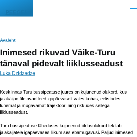
Liigu edasi põhisisu juurde
Men
PEEGEL
Leivapuru
Avaleht
Inimesed rikuvad Väike-Turu
tänaval pidevalt liiklusseadust
Luka Dzidzadze
Kesklinnas Turu bussipeatuse juures on kujunenud olukord, kus 
jalakäijad ületavad teed igapäevaselt vales kohas, eelistades 
lühemat ja mugavamat trajektoori ning rikkudes sellega 
liiklusseadust.
Turu bussipeatuse läheduses kujunenud liiklusolukord tekitab 
jalakäijatele igapäevases liikumises ebamugavusi. Paljud inimesed 