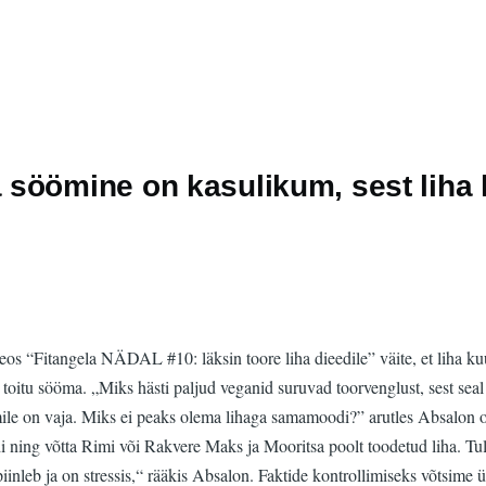
söömine on kasulikum, sest liha 
os “Fitangela NÄDAL #10: läksin toore liha dieedile” väite, et liha k
oitu sööma. „Miks hästi paljud veganid suruvad toorvenglust, sest seal 
le on vaja. Miks ei peaks olema lihaga samamoodi?” arutles Absalon oma 
odi ning võtta Rimi või Rakvere Maks ja Mooritsa poolt toodetud liha. 
 piinleb ja on stressis,“ rääkis Absalon. Faktide kontrollimiseks võtsi