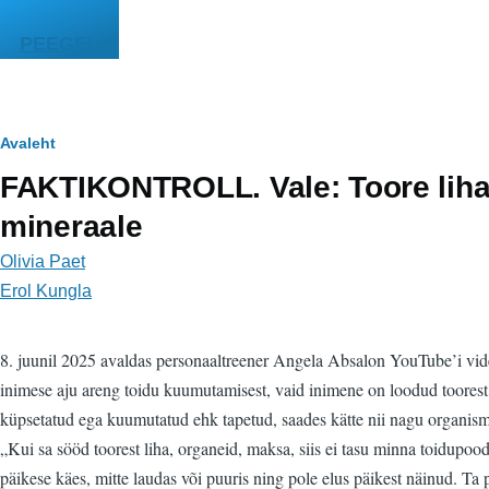
Liigu edasi põhisisu juurde
PEEGEL
Leivapuru
Avaleht
FAKTIKONTROLL. Vale: Toore liha 
mineraale
Olivia Paet
Erol Kungla
8. juunil 2025 avaldas personaaltreener Angela Absalon YouTube’i vide
inimese aju areng toidu kuumutamisest, vaid inimene on loodud toorest t
küpsetatud ega kuumutatud ehk tapetud, saades kätte nii nagu organismi
„Kui sa sööd toorest liha, organeid, maksa, siis ei tasu minna toidupo
päikese käes, mitte laudas või puuris ning pole elus päikest näinud. Ta