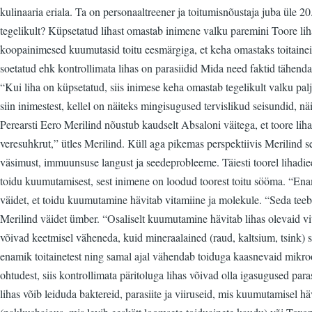
kulinaaria eriala. Ta on personaaltreener ja toitumisnõustaja juba üle 
tegelikult? Küpsetatud lihast omastab inimene valku paremini Toore liha
koopainimesed kuumutasid toitu eesmärgiga, et keha omastaks toitaineid
soetatud ehk kontrollimata lihas on parasiidid Mida need faktid tähen
“Kui liha on küpsetatud, siis inimese keha omastab tegelikult valku pal
siin inimestest, kellel on näiteks mingisugused tervislikud seisundid, nä
Perearsti Eero Merilind nõustub kaudselt Absaloni väitega, et toore liha
veresuhkrut,” ütles Merilind. Küll aga pikemas perspektiivis Merilind s
väsimust, immuunsuse langust ja seedeprobleeme. Täiesti toorel lihadiee
toidu kuumutamisest, sest inimene on loodud toorest toitu sööma. “Ena
väidet, et toidu kuumutamine hävitab vitamiine ja molekule. “Seda teeb
Merilind väidet ümber. “Osaliselt kuumutamine hävitab lihas olevaid vita
võivad keetmisel väheneda, kuid mineraalained (raud, kaltsium, tsink) s
enamik toitainetest ning samal ajal vähendab toiduga kaasnevaid mikroob
ohtudest, siis kontrollimata päritoluga lihas võivad olla igasugused para
lihas võib leiduda baktereid, parasiite ja viiruseid, mis kuumutamisel h