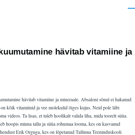
Men
kuumutamine hävitab vitamiine ja
uumutamine hävitab vitamiine ja mineraale. Absaloni sõnul ei hakanud
on kõik vitamiinid ja vee molekulid õiges kujus. Neid pole läbi
videos. Ta lisas, et tuleb hoolikalt valida liha, mida toorelt süüa.
Tuleb hoopis minna tallu ja süüa rohumaa looma, kes on kasvanud
me ühendust Erik Orguga, kes on lõpetanud Tallinna Teeninduskooli