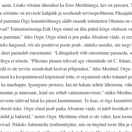
20. aasta. Lisaks võtsime ühendust ka Eero Merilinnuga, kes on perearst.
 söömine on tervisele kahjulik ja soodustab terviseprobleeme Pikaajalin
 paremini Õige kuumtöötlusega säilib enamik toitainetest Ohutum on süü
davad? Toitumisnõustaja Erik Orgu sõnul on liha puhul kõige olulisem v
ju paremini,” ütles Orgu. Orgu sõnul ei pea paika Absaloni väide, et see
iteks haigused, või siis positiivse poole pealt-, näiteks rasedus, siis is
 dieet parandab enesetunnet. “Lühiajaliselt võib enesetunne paraneda, se
ellega ei nõustu. “Pikemas plaanis tekivad aga vitamiinide (nt C, folaa
dil ei ole tervise seisukohalt kestvat põhjendust,” ütles Merilind. Orgu
masti ka koopainimesed küpsetasid toitu, et organismil oleks toitainet
 ka maohappe. Igasugune protsess, kui nii hakata sellele lähenema, väh
miine ja mineraale, kuid see sõltub valmistamisviisist,” rääkis Merilind
eevastu säilivad hästi ka pärast kuumutamist. Ta lisas, et õige kuumtööt
seid riske. Orgu sõnul peab paika Absaloni väide, et tuleb hoolikalt va
siidid ja bakterid,” nentis Orgu. Merilinnu sõnul ei ole vahet, kust loom
ävivad. Näiteks Salmonella (toidumürgitus, mis on tingitud toore liha ja 