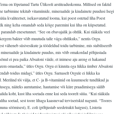
 Tema on lõpetanud Tartu Ülikooli arstiteaduskonna. Millised on faktid
e tarbimine tekitab vitamiinide, mineraalide ja kiudainete puudusi Isegi
a kvaliteetset, isekasvatatud looma, kui poest ostetud liha Poest
alk ning keha omandab seda kõige paremini kui liha on küpsetatud.
 parandab enesetunnet. “See on ebavajalik ja ohtlik. Kui rääkida veel
egi kergem bakter võib muutuda talle väga ohtlikuks,” nentis Orgu.
st väheneb süsivesikute ja töödeldud toidu tarbimine, mis stabiliseerib
t), mineraalide ja kiudainete puudus, mis võib omakordad põhjustada
 sõnul ei pea paika Absaloni väide, et inimese aju areng ei hakanud
 parem omastada,” ütles Orgu. Orgu ei kinnita ega lükka ümber Absaloni
endab toidus midagi,” ütles Orgu. Sarnaselt Orgule ei lükka ka
. Merilind tõi välja, et C- ja B-vitamiinid on kuumusele tundlikud ja
lusega, näiteks aurutamise, hautamise või kiire praadimisega säilib
lida koht, kust liha soetada enne kui seda toorelt süüa. “Kui rääkida
aliha soetad, sest toore lihaga kaasnevad terviseriskid nagunii. “Toores
muna söömisest), E. coli (põhjustab seedetrakti haigusi), Listeria