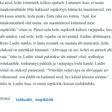
ka need, kelle toimetulek kõikus ajutiselt. Luhamets lisas, et tasuta
maakonnaliinide tõttu hakkasid supiköögis käima ka maainimesed, mis
tõi kaasa arutelu, keda peaks Tartu raha ees toitma. “Ajal, kui
maakonnaliinid olid tasuta, siis maainimesed külastasid meie
supikööki.” sõnas ta. Pärast seda kolis supiköök kirkust varjupaika, kus
abi antakse vaid neile, kelle vajadus on tuvastatud. Endine abilinnapea
Reno Laidre märkis, et linna eesmärk on suunata abi inimestele, kelle
olukord on ametlikult hinnatud. “Abivajaja on see, kellel on päriselt abi
vaja,” ütles ta. Laidre sõnul pakutakse abi mitmel viisil, sealhulgas
ostukaartide, toidupanga pakkide ja varjupaiga toidu kaudu. Laidre
sõnul on olukord paranenud. “Võrreldes eelnevaga on abivajajate arv
vähenenud, sest pildilt on kadunud need, kes käisid niisama söömas.”
ütles ta. Laidre lisas, et ennist supikööki kutsuti toiduklubiks.
Sildid
toiduabi
supiköök