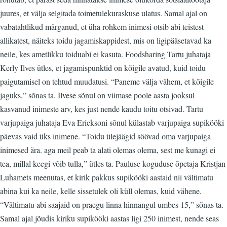
juures, et välja selgitada toimetulekuraskuse ulatus. Samal ajal on
vabatahtlikud märganud, et üha rohkem inimesi otsib abi teistest
allikatest, näiteks toidu jagamiskappidest, mis on ligipääsetavad ka
neile, kes ametlikku toiduabi ei kasuta. Foodsharing Tartu juhataja
Kerly Ilves ütles, et jagamispunktid on kõigile avatud, kuid toidu
paigutamisel on tehtud muudatusi. “Paneme välja vähem, et kõigile
jaguks,” sõnas ta. Ilvese sõnul on viimase poole aasta jooksul
kasvanud inimeste arv, kes just nende kaudu toitu otsivad. Tartu
varjupaiga juhataja Eva Ericksoni sõnul külastab varjupaiga supikööki
päevas vaid üks inimene. “Toidu ülejäägid söövad oma varjupaiga
inimesed ära. aga meil peab ta alati olemas olema, sest me kunagi ei
tea, millal keegi võib tulla,” ütles ta. Pauluse koguduse õpetaja Kristjan
Luhamets meenutas, et kirik pakkus supikööki aastaid nii vältimatu
abina kui ka neile, kelle sissetulek oli küll olemas, kuid vähene.
“Vältimatu abi saajaid on praegu linna hinnangul umbes 15,” sõnas ta.
Samal ajal jõudis kiriku supikööki aastas ligi 250 inimest, nende seas