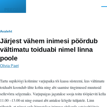
Liigu edasi põhisisu juurde
Men
PEEGEL
Leivapuru
Avaleht
Järjest vähem inimesi pöördub
vältimatu toiduabi nimel linna
poole
Olivia Paet
Tartu supiköögi kolimine varjupaika tõi kaasa süsteemi, kus vältimatu
toiduabi koondub ühte kohta ning abi saamise tingimused muutusid
sellevõrra selgemaks. Varjupaigas jagatakse sooja toitu tööpäeviti kella
11.00 –13.00-ni ning esmast abi antakse kõigile tulijatele. Linn
rõhutab, et pärast seda hinnatakse inimese olukorda sotsiaaltöötaja