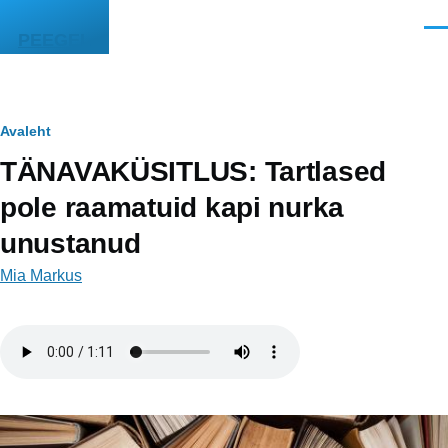
Liigu edasi põhisisu juurde
Men
PEEGEL
Leivapuru
Avaleht
TÄNAVAKÜSITLUS: Tartlased
pole raamatuid kapi nurka
unustanud
Mia Markus
Helifail