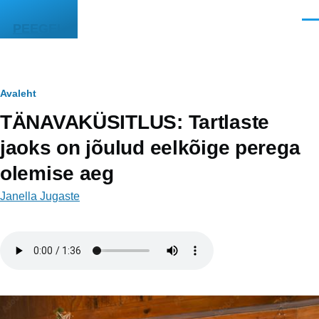
Liigu edasi põhisisu juurde
Men
PEEGEL
Leivapuru
Avaleht
TÄNAVAKÜSITLUS: Tartlaste
jaoks on jõulud eelkõige perega
olemise aeg
Janella Jugaste
Helifail