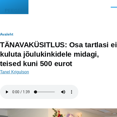
Liigu edasi põhisisu juurde
Men
PEEGEL
Leivapuru
Avaleht
TÄNAVAKÜSITLUS: Osa tartlasi ei
kuluta jõulukinkidele midagi,
teised kuni 500 eurot
Tanel Krigulson
Helifail