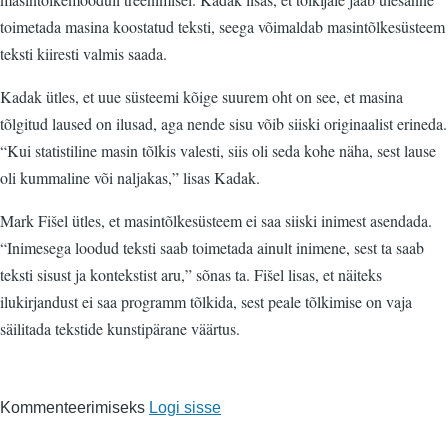
toimetada masina koostatud teksti, seega võimaldab masintõlkesüsteem
teksti kiiresti valmis saada.
Kadak ütles, et uue süsteemi kõige suurem oht on see, et masina
tõlgitud laused on ilusad, aga nende sisu võib siiski originaalist erineda.
“Kui statistiline masin tõlkis valesti, siis oli seda kohe näha, sest lause
oli kummaline või naljakas,” lisas Kadak.
Mark Fišel ütles, et masintõlkesüsteem ei saa siiski inimest asendada.
“Inimesega loodud teksti saab toimetada ainult inimene, sest ta saab
teksti sisust ja kontekstist aru,” sõnas ta. Fišel lisas, et näiteks
ilukirjandust ei saa programm tõlkida, sest peale tõlkimise on vaja
säilitada tekstide kunstipärane väärtus.
Kommenteerimiseks
Logi sisse