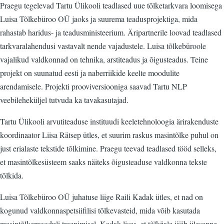
Praegu tegelevad Tartu Ülikooli teadlased uue tõlketarkvara loomisega
Luisa Tõlkebüroo OÜ jaoks ja suurema teadusprojektiga, mida
rahastab haridus- ja teadusministeerium. Äripartnerile loovad teadlased
tarkvaralahendusi vastavalt nende vajadustele. Luisa tõlkebüroole
vajalikud valdkonnad on tehnika, arstiteadus ja õigusteadus. Teine
projekt on suunatud eesti ja naberriikide keelte moodulite
arendamisele. Projekti prooviversiooniga saavad Tartu NLP
veebileheküljel tutvuda ka tavakasutajad.
Tartu Ülikooli arvutiteaduse instituudi keeletehnoloogia ärirakenduste
koordinaator Liisa Rätsep ütles, et suurim raskus masintõlke puhul on
just erialaste tekstide tõlkimine. Praegu teevad teadlased tööd selleks,
et masintõlkesüsteem saaks näiteks õigusteaduse valdkonna tekste
tõlkida.
Luisa Tõlkebüroo OÜ juhatuse liige Raili Kadak ütles, et nad on
kogunud valdkonnaspetsiifilisi tõlkevasteid, mida võib kasutada
masintõlkemooduli treenimisel. Kadak lisas, et tõlkijale jääb ülesanne