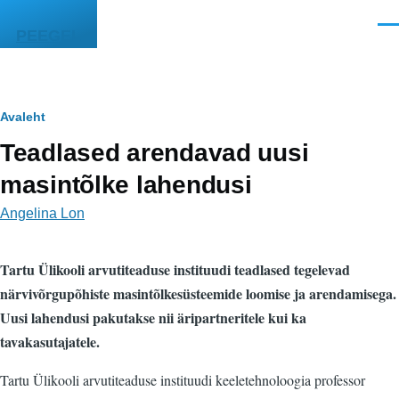
Liigu edasi põhisisu juurde
Men
PEEGEL
Leivapuru
Avaleht
Teadlased arendavad uusi
masintõlke lahendusi
Angelina Lon
Tartu Ülikooli arvutiteaduse instituudi teadlased tegelevad
närvivõrgupõhiste masintõlkesüsteemide loomise ja arendamisega.
Uusi lahendusi pakutakse nii äripartneritele kui ka
tavakasutajatele.
Tartu Ülikooli arvutiteaduse instituudi keeletehnoloogia professor