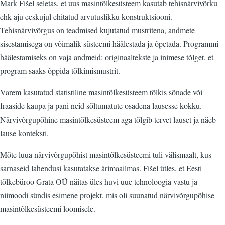
Mark Fišel seletas, et uus masintõlkesüsteem kasutab tehisnärvivõrku
ehk aju eeskujul ehitatud arvutuslikku konstruktsiooni.
Tehisnärvivõrgus on teadmised kujutatud mustritena, andmete
sisestamisega on võimalik süsteemi häälestada ja õpetada. Programmi
häälestamiseks on vaja andmeid: originaaltekste ja inimese tõlget, et
program saaks õppida tõlkimismustrit.
Varem kasutatud statistiline masintõlkesüsteem tõlkis sõnade või
fraaside kaupa ja pani neid sõltumatute osadena lausesse kokku.
Närvivõrgupõhine masintõlkesüsteem aga tõlgib tervet lauset ja näeb
lause konteksti.
Mõte luua närvivõrgupõhist masintõlkesüsteemi tuli välismaalt, kus
sarnaseid lahendusi kasutatakse ärimaailmas. Fišel ütles, et Eesti
tõlkebüroo Grata OÜ näitas üles huvi uue tehnoloogia vastu ja
niimoodi sündis esimene projekt, mis oli suunatud närvivõrgupõhise
masintõlkesüsteemi loomisele.