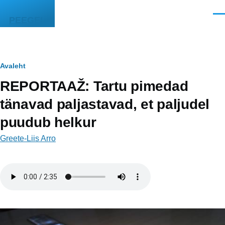
Liigu edasi põhisisu juurde
Men
PEEGEL
Leivapuru
Avaleht
REPORTAAŽ: Tartu pimedad
tänavad paljastavad, et paljudel
puudub helkur
Greete-Liis Arro
Helifail