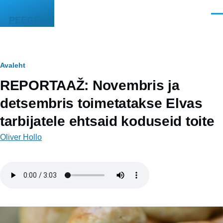
Liigu edasi põhisisu juurde
Men
PEEGEL
Leivapuru
Avaleht
REPORTAAŽ: Novembris ja
detsembris toimetatakse Elvas
tarbijatele ehtsaid koduseid toite
Oliver Hollo
Helifail