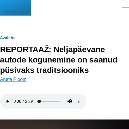
Liigu edasi põhisisu juurde
Men
PEEGEL
Leivapuru
Avaleht
REPORTAAŽ: Neljapäevane
autode kogunemine on saanud
püsivaks traditsiooniks
Anete Ploom
Helifail