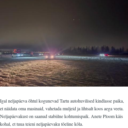
Igal neljapäeva õhtul kogunevad Tartu autohuvilised kindlasse paika,
et näidata oma masinaid, vahetada muljeid ja lihtsalt koos aega veeta.
Neljapäevakust on saanud stabiilne kohtumispaik. Anete Ploom käis
kohal, et tuua teieni neljapäevaku tõeline kõla.