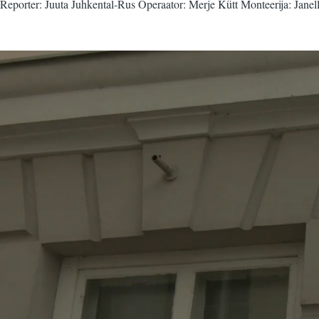
Reporter: Juuta Juhkental-Rus Operaator: Merje Kütt Monteerija: Janel
Video
fail