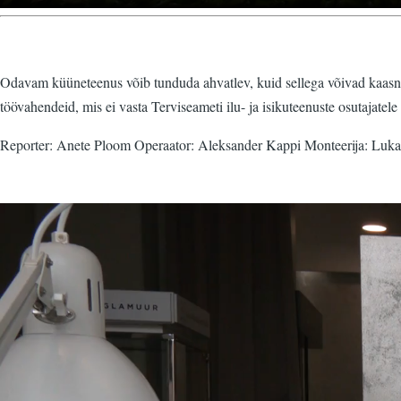
Odavam küüneteenus võib tunduda ahvatlev, kuid sellega võivad kaasned
töövahendeid, mis ei vasta Terviseameti ilu- ja isikuteenuste osutajatel
Reporter: Anete Ploom Operaator: Aleksander Kappi Monteerija: Luk
Video
fail