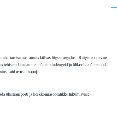
Men
de rahastamise uus sunnis külvas liigset segadust. Räägime odavate
das tehisaru kasutamine mõjutab tudengeid ja ülikoolide õppetööd.
ntusiastid avasid hooaja.
utada ühistransporti ja keskkonnasõbralikke liikumisviise.