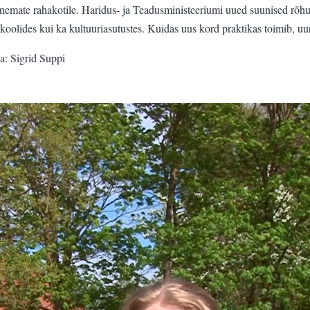
anemate rahakotile. Haridus- ja Teadusministeeriumi uued suunised rõhu
koolides kui ka kultuuriasutustes. Kuidas uus kord praktikas toimib, uu
a: Sigrid Suppi