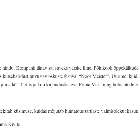
ngluse hindu. Kompanii tänav sai suveks värske ilme. Põhikooli õppekäiku
us kutseharidust tutvustav oskuste festival “Noor Meister”. Uurime, kui
umäda”. Tartus jätkub kirjandusfestival Prima Vista ning hobiautode e
mis tekitab küsimuse, kuidas mõjutab hinnatõus tartlaste valmisolekut kas
mma Kivilo