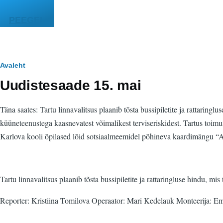
Liigu edasi põhisisu juurde
PEEGEL
Leivapuru
Avaleht
Uudistesaade 15. mai
Täna saates: Tartu linnavalitsus plaanib tõsta bussipiletite ja rattari
küüneteenustega kaasnevatest võimalikest terviseriskidest. Tartus toim
Karlova kooli õpilased lõid sotsiaalmeemidel põhineva kaardimängu “Aj
Tartu linnavalitsus plaanib tõsta bussipiletite ja rattaringluse hindu, 
Reporter: Kristiina Tomilova Operaator: Mari Kedelauk Monteerija: E