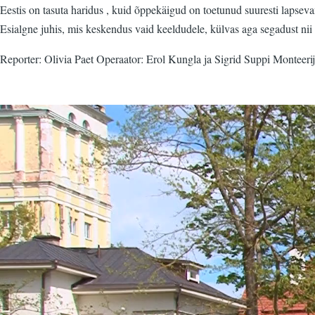
Eestis on tasuta haridus , kuid õppekäigud on toetunud suuresti lapsev
Esialgne juhis, mis keskendus vaid keeldudele, külvas aga segadust nii 
Reporter: Olivia Paet Operaator: Erol Kungla ja Sigrid Suppi Monteerij
Video
fail