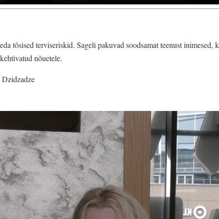
a tõsised terviseriskid. Sageli pakuvad soodsamat teenust inimesed, k
e kehtivatud nõuetele.
a Dzidzadze