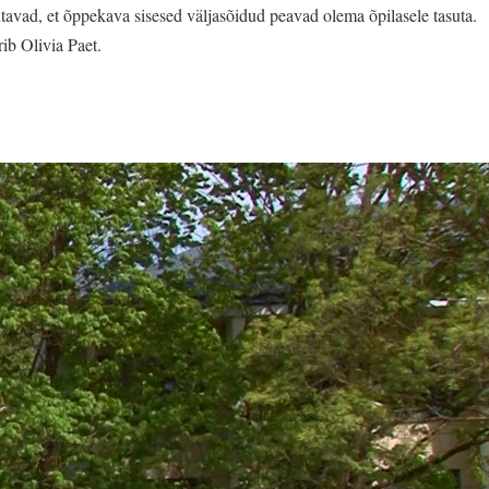
tavad, et õppekava sisesed väljasõidud peavad olema õpilasele tasuta.
rib Olivia Paet.