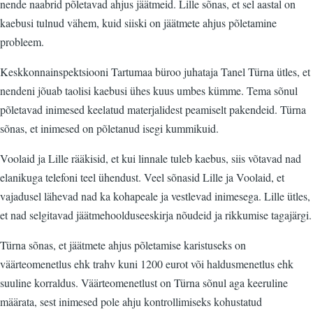
nende naabrid põletavad ahjus jäätmeid. Lille sõnas, et sel aastal on
kaebusi tulnud vähem, kuid siiski on jäätmete ahjus põletamine
probleem.
Keskkonnainspektsiooni Tartumaa büroo juhataja Tanel Türna ütles, et
nendeni jõuab taolisi kaebusi ühes kuus umbes kümme. Tema sõnul
põletavad inimesed keelatud materjalidest peamiselt pakendeid. Türna
sõnas, et inimesed on põletanud isegi kummikuid.
Voolaid ja Lille rääkisid, et kui linnale tuleb kaebus, siis võtavad nad
elanikuga telefoni teel ühendust. Veel sõnasid Lille ja Voolaid, et
vajadusel lähevad nad ka kohapeale ja vestlevad inimesega. Lille ütles,
et nad selgitavad jäätmehoolduseeskirja nõudeid ja rikkumise tagajärgi.
Türna sõnas, et jäätmete ahjus põletamise karistuseks on
väärteomenetlus ehk trahv kuni 1200 eurot või haldusmenetlus ehk
suuline korraldus. Väärteomenetlust on Türna sõnul aga keeruline
määrata, sest inimesed pole ahju kontrollimiseks kohustatud