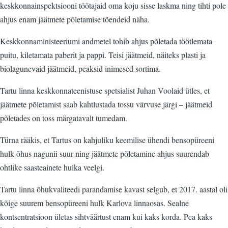
keskkonnainspektsiooni töötajaid oma koju sisse laskma ning tihti pole
ahjus enam jäätmete põletamise tõendeid näha.
Keskkonnaministeeriumi andmetel tohib ahjus põletada töötlemata
puitu, kiletamata paberit ja pappi. Teisi jäätmeid, näiteks plasti ja
biolagunevaid jäätmeid, peaksid inimesed sortima.
Tartu linna keskkonnateenistuse spetsialist Juhan Voolaid ütles, et
jäätmete põletamist saab kahtlustada tossu värvuse järgi – jäätmeid
põletades on toss märgatavalt tumedam.
Türna rääkis, et Tartus on kahjuliku keemilise ühendi bensopüreeni
hulk õhus nagunii suur ning jäätmete põletamine ahjus suurendab
ohtlike saasteainete hulka veelgi.
Tartu linna õhukvaliteedi parandamise kavast selgub, et 2017. aastal oli
kõige suurem bensopüreeni hulk Karlova linnaosas. Sealne
kontsentratsioon ületas sihtväärtust enam kui kaks korda. Pea kaks