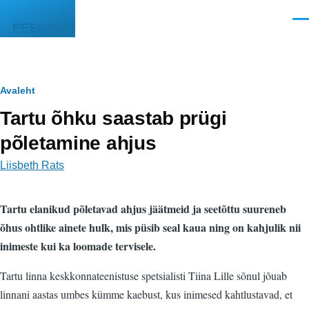
Liigu edasi põhisisu juurde
Men
PEEGEL
Leivapuru
Avaleht
Tartu õhku saastab prügi
põletamine ahjus
Liisbeth Rats
Tartu elanikud põletavad ahjus jäätmeid ja seetõttu suureneb
õhus ohtlike ainete hulk, mis püsib seal kaua ning on kahjulik nii
inimeste kui ka loomade tervisele.
Tartu linna keskkonnateenistuse spetsialisti Tiina Lille sõnul jõuab
linnani aastas umbes kümme kaebust, kus inimesed kahtlustavad, et