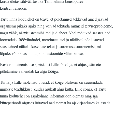
korda ületas sihtväärtust ka Tammelinna bensopüreeni
kontsentratsioon.
Tartu linna kodulehel on teave, et põletamisel tekkivad ained jäävad
organismi pikaks ajaks ning võivad tekitada mitmeid terviseprobleeme,
nagu vähk, närvisüsteemihäired ja diabeet. Veel mõjuvad saasteained
loomadele. Röövlindudel, mereimetajatel ja närilistel põhjustavad
saasteained näiteks kasvajate teket ja suremuse suurenemist, mis
lõpuks võib kaasa tuua populatsioonide vähenemise.
Keskkonnateenistuse spetsialist Lille tõi välja, et ahjus jäätmete
põletamine vähendab ka ahju tööiga.
Türna ja Lille mõlemad ütlesid, et kõige olulisem on suurendada
inimeste teadlikkust, kuidas arukalt ahju kütta. Lille sõnas, et Tartu
linna kodulehel on asjakohane informatsioon olemas ning iga
kütteperioodi alguses üritavad nad teemat ka ajakirjanduses kajastada.