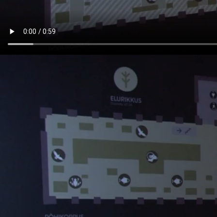
Video
fail