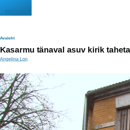
Liigu edasi põhisisu juurde
PEEGEL
Leivapuru
Avaleht
Kasarmu tänaval asuv kirik taheta
Angelina Lon
Video
fail