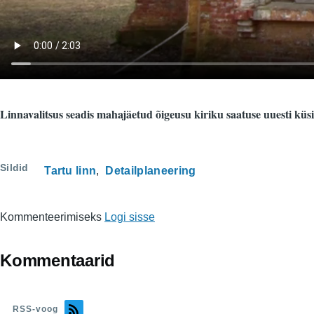
Linnavalitsus seadis mahajäetud õigeusu kiriku saatuse uuesti küsi
Sildid
Tartu linn
Detailplaneering
Kommenteerimiseks
Logi sisse
Kommentaarid
RSS-voog