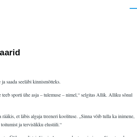
Men
aarid
 ja saada seeläbi kinnismõtteks.
teeb sporti ühe asja – tulemuse – nimel,“ selgitas Allik. Alliku sõnul
rääkis, et läbis algaja treeneri koolituse. „Sinna võib tulla ka inimene,
itumist ja tervislikku elustiili.“