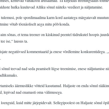
võimlemises, kehtivad vanakooli arusaamad. Ta kirjeldas treeningsaalis t
ralduste hulka kuuluvad Alliku sõnul näiteks veedieet ja näljutamine.
häid tulemusi, pole spordimaailma karm kord aastatega märgatavalt muutu
itmine võtab tõenäoliselt aega mitu põlvkonda.
im sõnas, et tema treener on käskinud peentel tüdrukutel hoopis juurde v
tee ise,“ lausus ta.
isjate negatiivsed kommentaarid ja enese võrdlemine konkurentidega. „
.
 sõnul teevad nad seda peamiselt liigse treenimise, enese näljutamise ni
teadlikumaks.
etamiseks äärmuslikke võtteid kasutanud. Haljaste on enda sõnul rääkinud
ised, lepivad nad enamasti oma välimusega.
eid loenguid, kuid mitte järjepidevalt. Sellegipoolest on Haljaste sõnul 