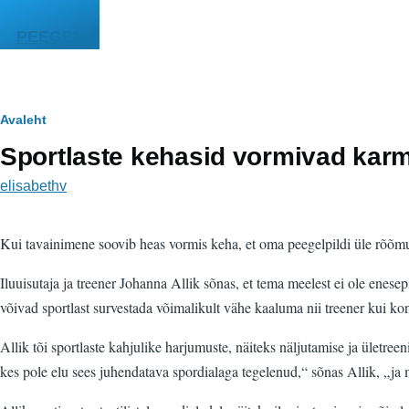
Liigu edasi põhisisu juurde
PEEGEL
Leivapuru
Avaleht
Sportlaste kehasid vormivad karm
elisabethv
Kui tavainimene soovib heas vormis keha, et oma peegelpildi üle rõõmust
Iluuisutaja ja treener Johanna Allik sõnas, et tema meelest ei ole enes
võivad sportlast survestada võimalikult vähe kaaluma nii treener kui ko
Allik tõi sportlaste kahjulike harjumuste, näiteks näljutamise ja ületree
kes pole elu sees juhendatava spordialaga tegelenud,“ sõnas Allik, „ja mi