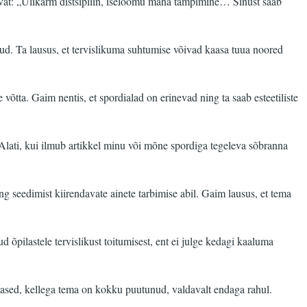
oimuvat: „Ülikarm distsipliin, iseloomu maha tampimine… Sinust saab
nud. Ta lausus, et tervislikuma suhtumise võivad kaasa tuua noored
õtta. Gaim nentis, et spordialad on erinevad ning ta saab esteetiliste
Alati, kui ilmub artikkel minu või mõne spordiga tegeleva sõbranna
ng seedimist kiirendavate ainete tarbimise abil. Gaim lausus, et tema
 õpilastele tervislikust toitumisest, ent ei julge kedagi kaaluma
õpilased, kellega tema on kokku puutunud, valdavalt endaga rahul.