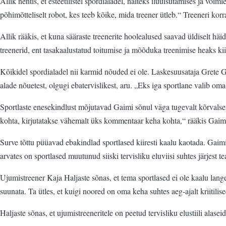
Allik nentis, et esteetilistel spordialadel, näiteks iluuisutamises ja 
põhimõtteliselt robot, kes teeb kõike, mida treener ütleb.“ Treeneri kor
Allik rääkis, et kuna sääraste treenerite hoolealused saavad üldiselt 
treenerid, ent tasakaalustatud toitumise ja mõõduka treenimise heaks ki
Kõikidel spordialadel nii karmid nõuded ei ole. Laskesuusataja Grete Ga
alade nõuetest, olgugi ebatervislikest, aru. „Eks iga sportlane valib oma 
Sportlaste enesekindlust mõjutavad Gaimi sõnul väga tugevalt kõrvalse
kohta, kirjutatakse vähemalt üks kommentaar keha kohta,“ rääkis Gaim
Surve tõttu püüavad ebakindlad sportlased kiiresti kaalu kaotada. Gaimi
arvates on sportlased muutunud siiski tervisliku eluviisi suhtes järjest 
Ujumistreener Kaja Haljaste sõnas, et tema sportlased ei ole kaalu lang
suunata. Ta ütles, et kuigi noored on oma keha suhtes aeg-ajalt kriitil
Haljaste sõnas, et ujumistreeneritele on peetud tervisliku elustiili alas