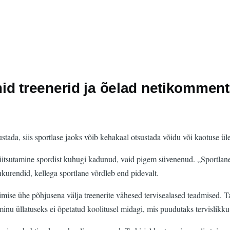
id treenerid ja õelad netikomment
ada, siis sportlase jaoks võib kehakaal otsustada võidu või kaotuse üle
epiitsutamine spordist kuhugi kadunud, vaid pigem süvenenud. „Sportlane 
nkurendid, kellega sportlane võrdleb end pidevalt.
nimise ühe põhjusena välja treenerite vähesed tervisealased teadmised. Ta 
nu üllatuseks ei õpetatud koolitusel midagi, mis puudutaks tervislikku to